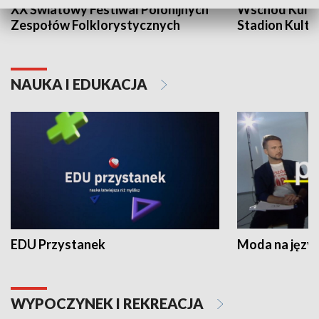
XX Światowy Festiwal Polonijnych
Wschód Kultur
Zespołów Folklorystycznych
Stadion Kultu
NAUKA I EDUKACJA
EDU Przystanek
Moda na język
WYPOCZYNEK I REKREACJA