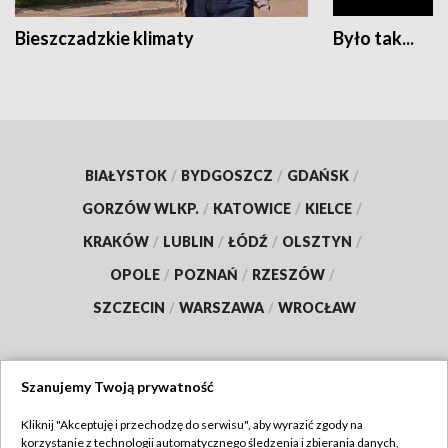
Bieszczadzkie klimaty
Było tak...
BIAŁYSTOK
/
BYDGOSZCZ
/
GDAŃSK
/
GORZÓW WLKP.
/
KATOWICE
/
KIELCE
/
KRAKÓW
/
LUBLIN
/
ŁÓDŹ
/
OLSZTYN
/
OPOLE
/
POZNAŃ
/
RZESZÓW
/
SZCZECIN
/
WARSZAWA
/
WROCŁAW
Szanujemy Twoją prywatność
Dołącz do nas:
Kliknij "Akceptuję i przechodzę do serwisu", aby wyrazić zgody na
korzystanie z technologii automatycznego śledzenia i zbierania danych,
TVP