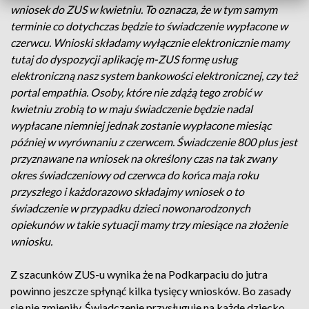
wniosek do ZUS w kwietniu. To oznacza, że w tym samym
terminie co dotychczas będzie to świadczenie wypłacone w
czerwcu. Wnioski składamy wyłącznie elektronicznie mamy
tutaj do dyspozycji aplikację m-ZUS formę usług
elektroniczną nasz system bankowości elektronicznej, czy też
portal empathia. Osoby, które nie zdążą tego zrobić w
kwietniu zrobią to w maju świadczenie będzie nadal
wypłacane niemniej jednak zostanie wypłacone miesiąc
później w wyrównaniu z czerwcem. Świadczenie 800 plus jest
przyznawane na wniosek na określony czas na tak zwany
okres świadczeniowy od czerwca do końca maja roku
przyszłego i każdorazowo składajmy wniosek o to
świadczenie w przypadku dzieci nowonarodzonych
opiekunów w takie sytuacji mamy trzy miesiące na złożenie
wniosku.
Z szacunków ZUS-u wynika że na Podkarpaciu do jutra
powinno jeszcze spłynąć kilka tysięcy wniosków. Bo zasady
się nie zmieniły. Świadczenie przysługuje na każde dziecko