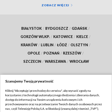
ZOBACZ WIĘCEJ
BIAŁYSTOK
/
BYDGOSZCZ
/
GDAŃSK
/
GORZÓW WLKP.
/
KATOWICE
/
KIELCE
/
KRAKÓW
/
LUBLIN
/
ŁÓDŹ
/
OLSZTYN
/
OPOLE
/
POZNAŃ
/
RZESZÓW
/
SZCZECIN
/
WARSZAWA
/
WROCŁAW
Szanujemy Twoją prywatność
Dołącz do nas:
Kliknij "Akceptuję i przechodzę do serwisu", aby wyrazić zgody na
korzystanie z technologii automatycznego śledzenia i zbierania danych,
TVP
dostęp do informacji na Twoim urządzeniu końcowym i ich
Abonament TVP
przechowywanie oraz na przetwarzanie Twoich danych osobowych przez
Regulamin TVP
nas, czyli Telewizję Polską S.A. w likwidacji (zwaną dalej również „TVP”),