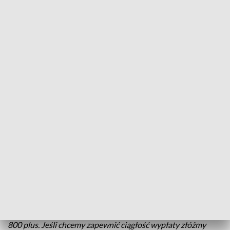
Ostatni dzień składania wniosków w ramach programu 800 Plus
Jutro ostatni dzień składania wniosków w ramach
programu 800 plus na nowy okres świadczeniowy.
Aby dostać pieniądze bez przerwy kompletny i
prawidłowo wypełniony formularz trzeba wysłać
wyłącznie elektronicznie. Do tej pory na
Podkarpaciu złożono ich niespełna 170 tysięcy.
Wojciech Dyląg
-
1 czerwca rozpocznie się nowy okres
świadczeniowy, mówmy tutaj o świadczeniu wychowawczym
800 plus. Jeśli chcemy zapewnić ciągłość wypłaty złóżmy