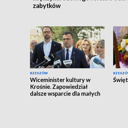
zabytków
RZESZÓW
RZESZ
Wiceminister kultury w
Święt
Krośnie. Zapowiedział
dalsze wsparcie dla małych
miejscowości