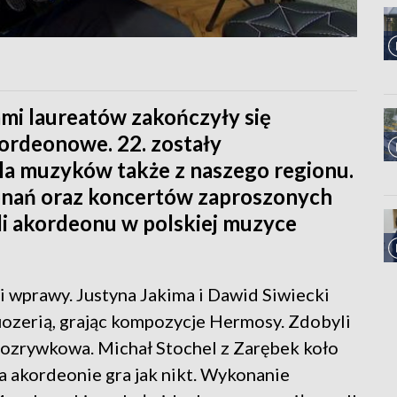
i laureatów zakończyły się
rdeonowe. 22. zostały
a muzyków także z naszego regionu.
onań oraz koncertów zaproszonych
li akordeonu w polskiej muzyce
i wprawy. Justyna Jakima i Dawid Siwiecki
uozerią, grając kompozycje Hermosy. Zdobyli
rozrywkowa. Michał Stochel z Zarębek koło
na akordeonie gra jak nikt. Wykonanie