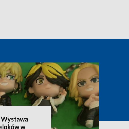
. Wystawa
reloków w