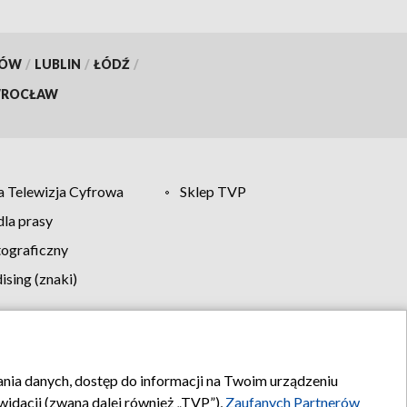
KÓW
/
LUBLIN
/
ŁÓDŹ
/
ROCŁAW
 Telewizja Cyfrowa
Sklep TVP
la prasy
tograficzny
sing (znaki)
klamy
Kontakt
rania danych, dostęp do informacji na Twoim urządzeniu
idacji (zwaną dalej również „TVP”),
Zaufanych Partnerów