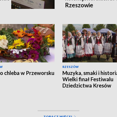
Rzeszowie
ÓW
RZESZÓW
o chleba w Przeworsku
Muzyka, smaki i histori
Wielki finał Festiwalu
Dziedzictwa Kresów
ZOBACZ WIĘCEJ