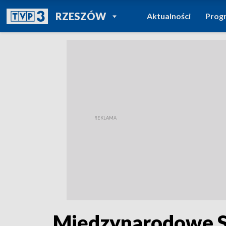
POWRÓT DO
RZESZÓW
Aktualności
Prog
TVP REGIONY
Międzynarodowe S