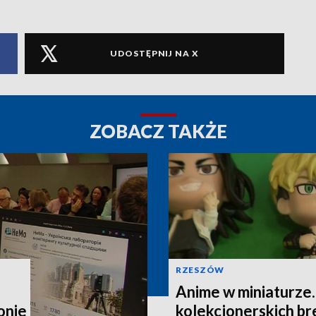
UDOSTĘPNIJ NA X
ZOBACZ TAKŻE
RZESZÓW
Anime w miniaturze
onie
kolekcjonerskich b