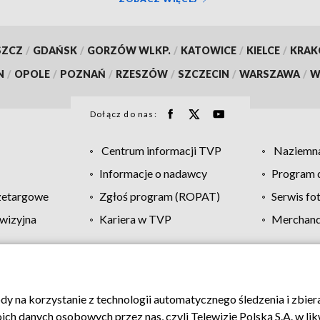
SZCZ
/
GDAŃSK
/
GORZÓW WLKP.
/
KATOWICE
/
KIELCE
/
KRA
N
/
OPOLE
/
POZNAŃ
/
RZESZÓW
/
SZCZECIN
/
WARSZAWA
/
W
Dołącz do nas:
Centrum informacji TVP
Naziemna
Informacje o nadawcy
Program d
zetargowe
Zgłoś program (ROPAT)
Serwis fo
wizyjna
Kariera w TVP
Merchandi
Polityka prywatności
Moje zgody
Pomoc
Biuro re
ody na korzystanie z technologii automatycznego śledzenia i zbie
 danych osobowych przez nas, czyli Telewizję Polską S.A. w likw