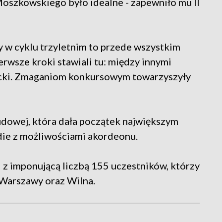
oszkowskiego było idealne - zapewniło mu II
 w cyklu trzyletnim to przede wszystkim
rwsze kroki stawiali tu: między innymi
cki. Zmaganiom konkursowym towarzyszyły
udowej, która dała początek największym
ie z możliwościami akordeonu.
i z imponującą liczbą 155 uczestników, którzy
 Warszawy oraz Wilna.