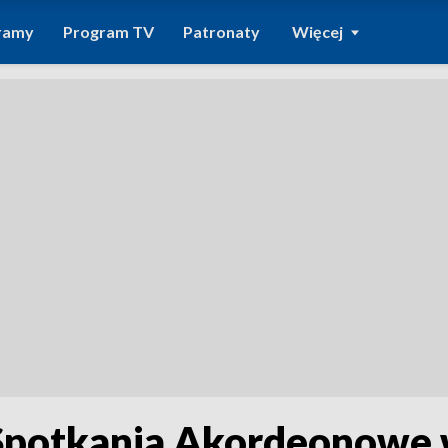
ramy
Program TV
Patronaty
Więcej
potkania Akordeonowe 