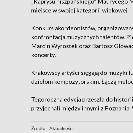
„Kaprysu hiszpańskiego” Maurycego M
miejsce w swojej kategorii wiekowej.
Konkurs akordeonistów, organizowany
konfrontacja muzycznych talentów. Pie
Marcin Wyrostek oraz Bartosz Głowa
koncerty.
Krakowscy artyści sięgają do muzyki l
dziełom kompozytorskim. Łączą melod
Tegoroczna edycja przeszła do histori
przyjechali między innymi z Poznania,
Źródło:
Aktualności