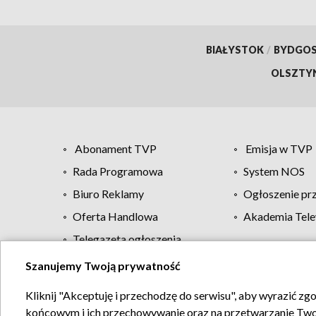
BIAŁYSTOK
/
BYDGO
OLSZTY
Abonament TVP
Emisja w TVP
Rada Programowa
System NOS
Biuro Reklamy
Ogłoszenie pr
Oferta Handlowa
Akademia Tele
Telegazeta ogłoszenia
Szanujemy Twoją prywatność
Regulamin TVP
Kliknij "Akceptuję i przechodzę do serwisu", aby wyrazić zg
końcowym i ich przechowywanie oraz na przetwarzanie Twoich