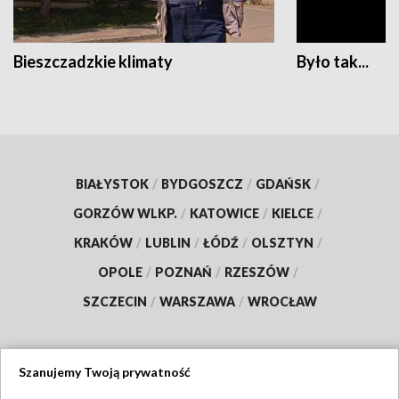
Bieszczadzkie klimaty
Było tak...
BIAŁYSTOK
/
BYDGOSZCZ
/
GDAŃSK
/
GORZÓW WLKP.
/
KATOWICE
/
KIELCE
/
KRAKÓW
/
LUBLIN
/
ŁÓDŹ
/
OLSZTYN
/
OPOLE
/
POZNAŃ
/
RZESZÓW
/
SZCZECIN
/
WARSZAWA
/
WROCŁAW
Szanujemy Twoją prywatność
Dołącz do nas: