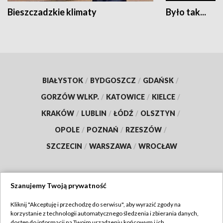
Bieszczadzkie klimaty
Było tak...
BIAŁYSTOK
/
BYDGOSZCZ
/
GDAŃSK
/
GORZÓW WLKP.
/
KATOWICE
/
KIELCE
/
KRAKÓW
/
LUBLIN
/
ŁÓDŹ
/
OLSZTYN
/
OPOLE
/
POZNAŃ
/
RZESZÓW
/
SZCZECIN
/
WARSZAWA
/
WROCŁAW
Szanujemy Twoją prywatność
Dołącz do nas:
Kliknij "Akceptuję i przechodzę do serwisu", aby wyrazić zgody na
korzystanie z technologii automatycznego śledzenia i zbierania danych,
TVP
dostęp do informacji na Twoim urządzeniu końcowym i ich