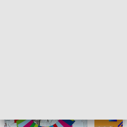
Skarby podkarpackiej przyrody
Dzień krajobr
KULTURA I SZTUKA