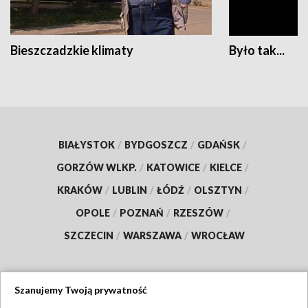
Bieszczadzkie klimaty
Było tak...
BIAŁYSTOK
/
BYDGOSZCZ
/
GDAŃSK
/
GORZÓW WLKP.
/
KATOWICE
/
KIELCE
/
KRAKÓW
/
LUBLIN
/
ŁÓDŹ
/
OLSZTYN
/
OPOLE
/
POZNAŃ
/
RZESZÓW
/
SZCZECIN
/
WARSZAWA
/
WROCŁAW
Szanujemy Twoją prywatność
Dołącz do nas: