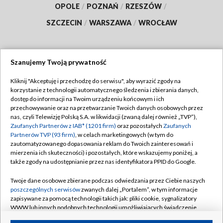
OPOLE
/
POZNAŃ
/
RZESZÓW
/
SZCZECIN
/
WARSZAWA
/
WROCŁAW
Szanujemy Twoją prywatność
Dołącz do nas:
Kliknij "Akceptuję i przechodzę do serwisu", aby wyrazić zgody na
korzystanie z technologii automatycznego śledzenia i zbierania danych,
TVP
dostęp do informacji na Twoim urządzeniu końcowym i ich
Abonament TVP
przechowywanie oraz na przetwarzanie Twoich danych osobowych przez
Regulamin TVP
nas, czyli Telewizję Polską S.A. w likwidacji (zwaną dalej również „TVP”),
Emisja w TVP
Polityka prywatności
Zaufanych Partnerów z IAB* (1201 firm)
oraz pozostałych
Zaufanych
Partnerów TVP (93 firm)
, w celach marketingowych (w tym do
Centrum informacji TVP
Moje zgody
zautomatyzowanego dopasowania reklam do Twoich zainteresowań i
mierzenia ich skuteczności) i pozostałych, które wskazujemy poniżej, a
Naziemna Telewizja Cyfrowa
Pomoc
także zgody na udostępnianie przez nas identyfikatora PPID do Google.
Sklep TVP
Biuro reklamy
Twoje dane osobowe zbierane podczas odwiedzania przez Ciebie naszych
Rada Programowa
Kontakt
poszczególnych serwisów
zwanych dalej „Portalem”, w tym informacje
zapisywane za pomocą technologii takich jak: pliki cookie, sygnalizatory
System NOS
WWW lub innych podobnych technologii umożliwiających świadczenie
dopasowanych i bezpiecznych usług, personalizację treści oraz reklam,
Informacje o nadawcy
Kanały