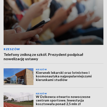
RZESZÓW
Telefony znikną ze szkół. Prezydent podpisał
nowelizację ustawy
RZESZÓW
Kierunek lekarski oraz lotnictwo i
kosmonautyka najpopularniejszymi
kierunkami studiów
RZESZÓW
W Dzikowcu otwarto nowoczesne
centrum sportowe. Inwestycja
kosztowała ponad 2,5 mln zł