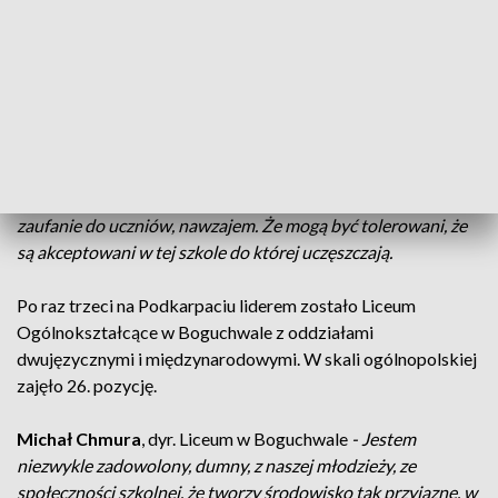
jest równo traktowany, a jego potrzeby są ważne, a nie
lekceważone. Ogłoszenie wyników miało miejsce w
poszczególnych regionach, między innymi w Boguchwale.
Kacper Blok,
Fundacja GROWSPACE, organizator konkursu
- Ranking odbywa się pod hasłem "Szkoła Zaufania",
ponieważ osoby chodzące do szkół powinny być tolerowane,
powinny mieć zaufanie do rady pedagogicznej, powinny mieć
zaufanie do uczniów, nawzajem. Że mogą być tolerowani, że
są akceptowani w tej szkole do której uczęszczają.
Po raz trzeci na Podkarpaciu liderem zostało Liceum
Ogólnokształcące w Boguchwale z oddziałami
dwujęzycznymi i międzynarodowymi. W skali ogólnopolskiej
zajęło 26. pozycję.
Michał Chmura
, dyr. Liceum w Boguchwale
- Jestem
niezwykle zadowolony, dumny, z naszej młodzieży, ze
społeczności szkolnej, że tworzy środowisko tak przyjazne, w