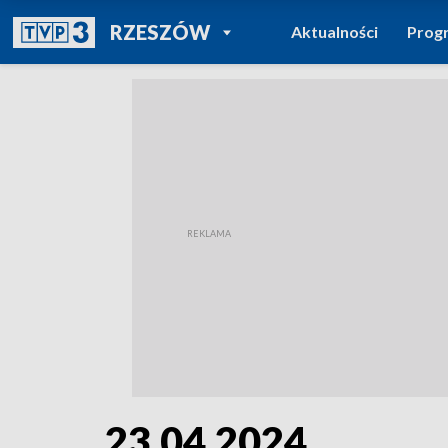
POWRÓT DO
RZESZÓW
Aktualności
Prog
TVP REGIONY
23.04.2024