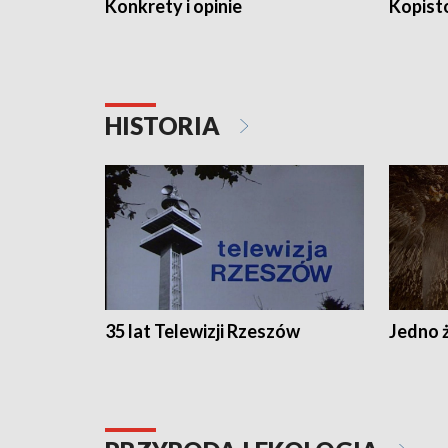
Konkrety i opinie
Kopist
HISTORIA
35 lat Telewizji Rzeszów
Jedno ż