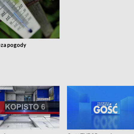
za pogody