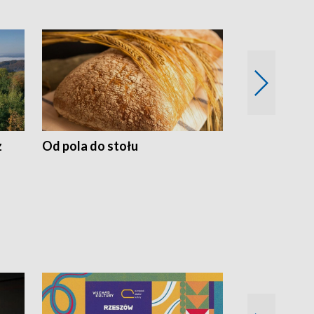
z
Od pola do stołu
50 lat ochro
przyrodnicz
Zachodnich