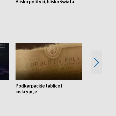
Blisko polityki, blisko świata
Popołudnie 
Podkarpackie tablice i
Szlakiem arc
inskrypcje
drewnianej