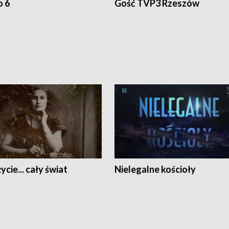
o 6
Gość TVP3 Rzeszów
ycie... cały świat
Nielegalne kościoły