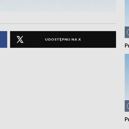
UDOSTĘPNIJ NA X
P
P