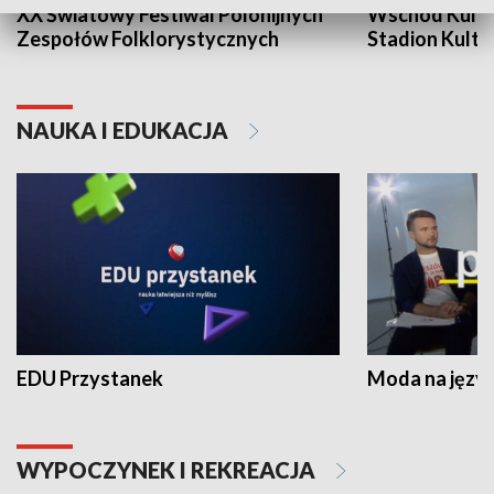
XX Światowy Festiwal Polonijnych
Wschód Kultur
Zespołów Folklorystycznych
Stadion Kultu
NAUKA I EDUKACJA
EDU Przystanek
Moda na język
WYPOCZYNEK I REKREACJA