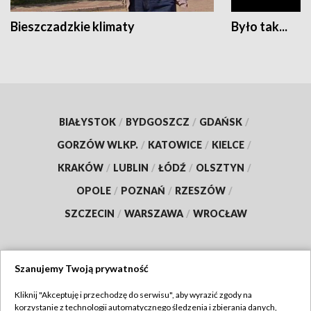
Bieszczadzkie klimaty
Było tak...
BIAŁYSTOK
/
BYDGOSZCZ
/
GDAŃSK
/
GORZÓW WLKP.
/
KATOWICE
/
KIELCE
/
KRAKÓW
/
LUBLIN
/
ŁÓDŹ
/
OLSZTYN
/
OPOLE
/
POZNAŃ
/
RZESZÓW
/
SZCZECIN
/
WARSZAWA
/
WROCŁAW
Szanujemy Twoją prywatność
Dołącz do nas:
Kliknij "Akceptuję i przechodzę do serwisu", aby wyrazić zgody na
korzystanie z technologii automatycznego śledzenia i zbierania danych,
TVP