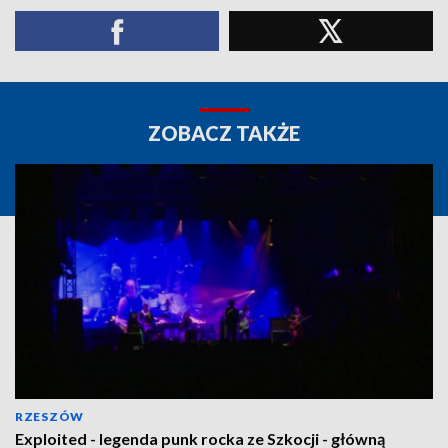
ZOBACZ TAKŻE
RZESZÓW
Exploited - legenda punk rocka ze Szkocji - główną