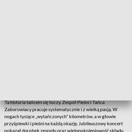
Zespół Pieśni i Tańca Zaborowiacy świętuje 50-lecie
Zespół Pieśni i Tańca Zaborowiacy świętuje
jubileusz 50-lecia istnienia. Koncert Galowy w
Czudcu był okazją do spotkania wielu pokoleń
tancerzy oraz wspomnień.
Ta historia tańcem się toczy. Zespół Pieśni i Tańca
Zaborowiacy pracuje systematycznie i z wielką pasją. W
nogach tysiące „wytańczonych” kilometrów, a w głowie
przyśpiewki i pieśni na każdą okazję. Jubileuszowy koncert
pokazał dorobek zespołu oraz wielopokoleniowość składu.