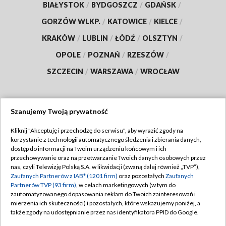
BIAŁYSTOK
/
BYDGOSZCZ
/
GDAŃSK
/
GORZÓW WLKP.
/
KATOWICE
/
KIELCE
/
KRAKÓW
/
LUBLIN
/
ŁÓDŹ
/
OLSZTYN
/
OPOLE
/
POZNAŃ
/
RZESZÓW
/
SZCZECIN
/
WARSZAWA
/
WROCŁAW
Szanujemy Twoją prywatność
Dołącz do nas:
Kliknij "Akceptuję i przechodzę do serwisu", aby wyrazić zgody na
korzystanie z technologii automatycznego śledzenia i zbierania danych,
TVP
dostęp do informacji na Twoim urządzeniu końcowym i ich
Abonament TVP
przechowywanie oraz na przetwarzanie Twoich danych osobowych przez
Regulamin TVP
nas, czyli Telewizję Polską S.A. w likwidacji (zwaną dalej również „TVP”),
Emisja w TVP
Polityka prywatności
Zaufanych Partnerów z IAB* (1201 firm)
oraz pozostałych
Zaufanych
Partnerów TVP (93 firm)
, w celach marketingowych (w tym do
Centrum informacji TVP
Moje zgody
zautomatyzowanego dopasowania reklam do Twoich zainteresowań i
mierzenia ich skuteczności) i pozostałych, które wskazujemy poniżej, a
Naziemna Telewizja Cyfrowa
Pomoc
także zgody na udostępnianie przez nas identyfikatora PPID do Google.
Sklep TVP
Biuro reklamy