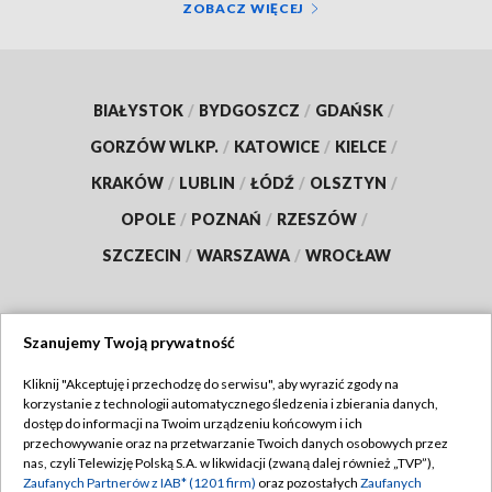
ZOBACZ WIĘCEJ
BIAŁYSTOK
/
BYDGOSZCZ
/
GDAŃSK
/
GORZÓW WLKP.
/
KATOWICE
/
KIELCE
/
KRAKÓW
/
LUBLIN
/
ŁÓDŹ
/
OLSZTYN
/
OPOLE
/
POZNAŃ
/
RZESZÓW
/
SZCZECIN
/
WARSZAWA
/
WROCŁAW
Szanujemy Twoją prywatność
Dołącz do nas:
Kliknij "Akceptuję i przechodzę do serwisu", aby wyrazić zgody na
korzystanie z technologii automatycznego śledzenia i zbierania danych,
TVP
dostęp do informacji na Twoim urządzeniu końcowym i ich
Abonament TVP
przechowywanie oraz na przetwarzanie Twoich danych osobowych przez
Regulamin TVP
nas, czyli Telewizję Polską S.A. w likwidacji (zwaną dalej również „TVP”),
Emisja w TVP
Polityka prywatności
Zaufanych Partnerów z IAB* (1201 firm)
oraz pozostałych
Zaufanych