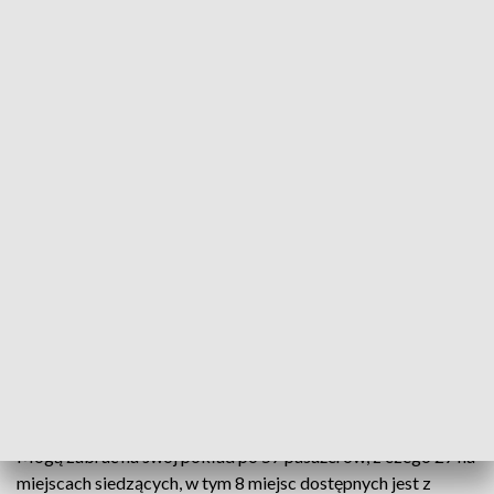
Elektryczne autobusy MKS Krosno wyjechały na ulice miasta (fot. krosno.pl)
Na ulice Krosna i okolic wyjechały trzy nowe
autobusy elektryczne. Będą jeździły na liniach: "0",
"1", "10", "E" i "G". Mogą zabrać na swój pokład po 57
pasażerów.
Jak informuje portal miasta na ulice wyjechały trzy nowe
autobusy elektryczne SOLARIS URBINO 9LE ELECTRIC.
„Elektryki" będą jeździły na liniach: "0", "1", "10", "E" i "G".
Mogą zabrać na swój pokład po 57 pasażerów, z czego 27 na
miejscach siedzących, w tym 8 miejsc dostępnych jest z