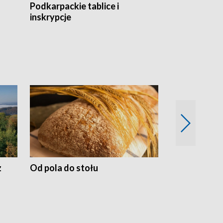
Podkarpackie tablice i
Szlakiem arc
inskrypcje
drewnianej
z
Od pola do stołu
50 lat ochro
przyrodnicz
Zachodnich