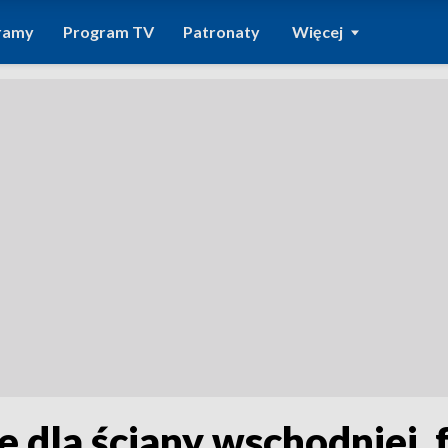
ramy
Program TV
Patronaty
Więcej
dla ściany wschodniej, f