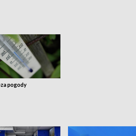
za pogody