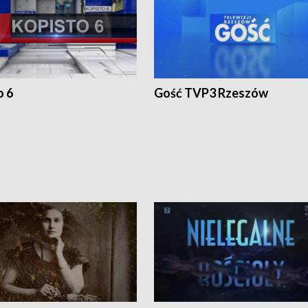
o 6
Gość TVP3 Rzeszów