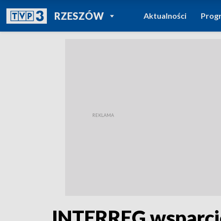
POWRÓT DO
RZESZÓW
Aktualności
Prog
TVP REGIONY
INTERREG wsparcie 