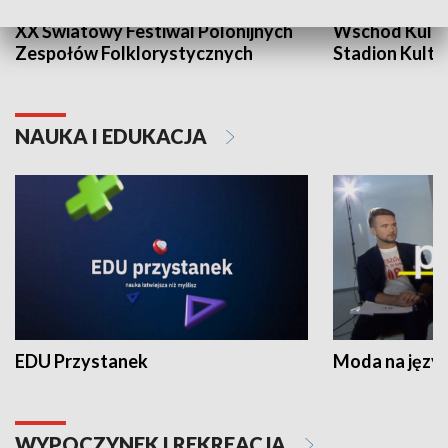
XX Światowy Festiwal Polonijnych
Wschód Kultur
Zespołów Folklorystycznych
Stadion Kultu
NAUKA I EDUKACJA
EDU Przystanek
Moda na język
WYPOCZYNEK I REKREACJA