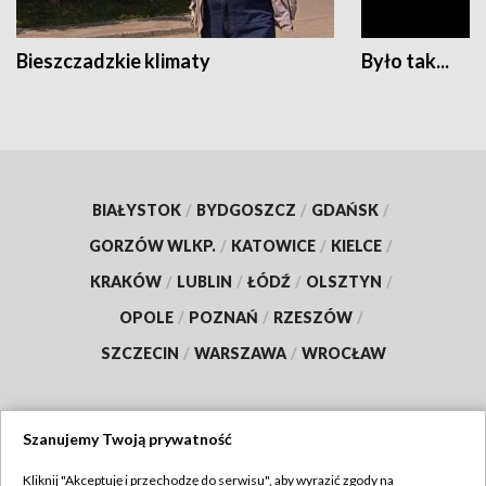
Bieszczadzkie klimaty
Było tak...
BIAŁYSTOK
/
BYDGOSZCZ
/
GDAŃSK
/
GORZÓW WLKP.
/
KATOWICE
/
KIELCE
/
KRAKÓW
/
LUBLIN
/
ŁÓDŹ
/
OLSZTYN
/
OPOLE
/
POZNAŃ
/
RZESZÓW
/
SZCZECIN
/
WARSZAWA
/
WROCŁAW
Szanujemy Twoją prywatność
Dołącz do nas:
Kliknij "Akceptuję i przechodzę do serwisu", aby wyrazić zgody na