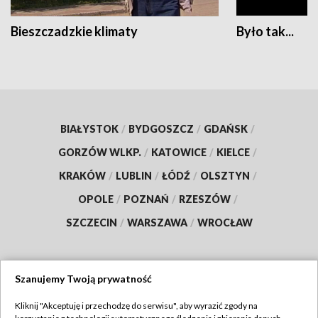
Bieszczadzkie klimaty
Było tak...
BIAŁYSTOK
/
BYDGOSZCZ
/
GDAŃSK
/
GORZÓW WLKP.
/
KATOWICE
/
KIELCE
/
KRAKÓW
/
LUBLIN
/
ŁÓDŹ
/
OLSZTYN
/
OPOLE
/
POZNAŃ
/
RZESZÓW
/
SZCZECIN
/
WARSZAWA
/
WROCŁAW
Szanujemy Twoją prywatność
Dołącz do nas:
Kliknij "Akceptuję i przechodzę do serwisu", aby wyrazić zgody na