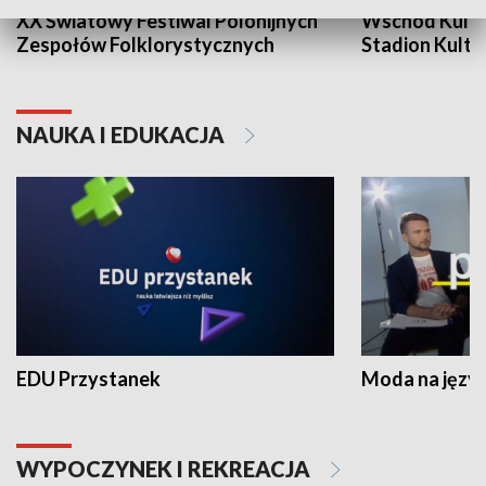
XX Światowy Festiwal Polonijnych
Wschód Kultur
Zespołów Folklorystycznych
Stadion Kultu
NAUKA I EDUKACJA
EDU Przystanek
Moda na język
WYPOCZYNEK I REKREACJA