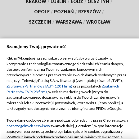
KRAKÓW
/
LUBLIN
/
ŁÓDŹ
/
OLSZTYN
/
OPOLE
/
POZNAŃ
/
RZESZÓW
/
SZCZECIN
/
WARSZAWA
/
WROCŁAW
Szanujemy Twoją prywatność
Dołącz do nas:
Kliknij "Akceptuję i przechodzę do serwisu", aby wyrazić zgody na
korzystanie z technologii automatycznego śledzenia i zbierania danych,
TVP
dostęp do informacji na Twoim urządzeniu końcowym i ich
Abonament TVP
przechowywanie oraz na przetwarzanie Twoich danych osobowych przez
Regulamin TVP
nas, czyli Telewizję Polską S.A. w likwidacji (zwaną dalej również „TVP”),
Emisja w TVP
Polityka prywatności
Zaufanych Partnerów z IAB* (1201 firm)
oraz pozostałych
Zaufanych
Partnerów TVP (93 firm)
, w celach marketingowych (w tym do
Centrum informacji TVP
Moje zgody
zautomatyzowanego dopasowania reklam do Twoich zainteresowań i
mierzenia ich skuteczności) i pozostałych, które wskazujemy poniżej, a
Naziemna Telewizja Cyfrowa
Pomoc
także zgody na udostępnianie przez nas identyfikatora PPID do Google.
Sklep TVP
Biuro reklamy
Twoje dane osobowe zbierane podczas odwiedzania przez Ciebie naszych
Rada Programowa
Kontakt
poszczególnych serwisów
zwanych dalej „Portalem”, w tym informacje
zapisywane za pomocą technologii takich jak: pliki cookie, sygnalizatory
System NOS
WWW lub innych podobnych technologii umożliwiających świadczenie