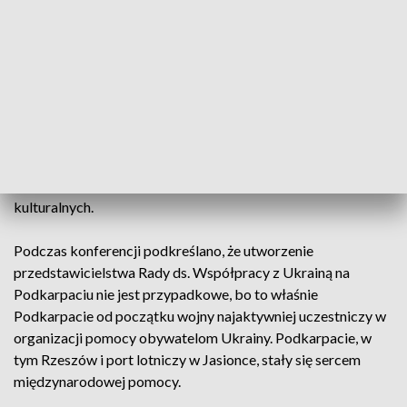
Rada ds. Współpracy z Ukrainą została powołana przez
premiera 5 kwietnia. Do jej zadań należy m.in. koordynowanie
polskich działań na rzecz odbudowy Ukrainy i zapewnienie
jak największego udziału polskich przedsiębiorstw w
powojennej rekonstrukcji tego kraju. Przedstawicielstwo
będzie współpracować m.in. z Grupą G7, Komisją
Europejską, władzami Ukrainy i właściwymi odpowiednikami
do spraw odbudowy z innych krajów. W jej skład wejdą
przedstawiciele środowisk eksperckich, gospodarczych i
kulturalnych.
Podczas konferencji podkreślano, że utworzenie
przedstawicielstwa Rady ds. Współpracy z Ukrainą na
Podkarpaciu nie jest przypadkowe, bo to właśnie
Podkarpacie od początku wojny najaktywniej uczestniczy w
organizacji pomocy obywatelom Ukrainy. Podkarpacie, w
tym Rzeszów i port lotniczy w Jasionce, stały się sercem
międzynarodowej pomocy.