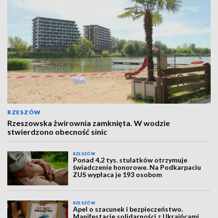
RZESZÓW
Rzeszowska żwirownia zamknięta. W wodzie
stwierdzono obecność sinic
RZESZÓW
Ponad 4,2 tys. stulatków otrzymuje
świadczenie honorowe. Na Podkarpaciu
ZUS wypłaca je 193 osobom
RZESZÓW
Apel o szacunek i bezpieczeństwo.
Manifestacje solidarności z Ukraińcami