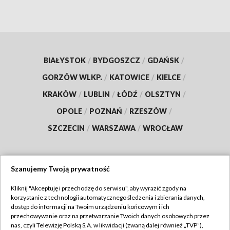
BIAŁYSTOK
/
BYDGOSZCZ
/
GDAŃSK
/
GORZÓW WLKP.
/
KATOWICE
/
KIELCE
/
KRAKÓW
/
LUBLIN
/
ŁÓDŹ
/
OLSZTYN
/
OPOLE
/
POZNAŃ
/
RZESZÓW
/
SZCZECIN
/
WARSZAWA
/
WROCŁAW
Szanujemy Twoją prywatność
Dołącz do nas:
Kliknij "Akceptuję i przechodzę do serwisu", aby wyrazić zgody na
korzystanie z technologii automatycznego śledzenia i zbierania danych,
TVP
dostęp do informacji na Twoim urządzeniu końcowym i ich
Abonament TVP
przechowywanie oraz na przetwarzanie Twoich danych osobowych przez
Regulamin TVP
nas, czyli Telewizję Polską S.A. w likwidacji (zwaną dalej również „TVP”),