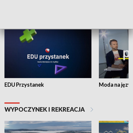
NAUKA I EDUKACJA
EDU Przystanek
Moda na język
WYPOCZYNEK I REKREACJA