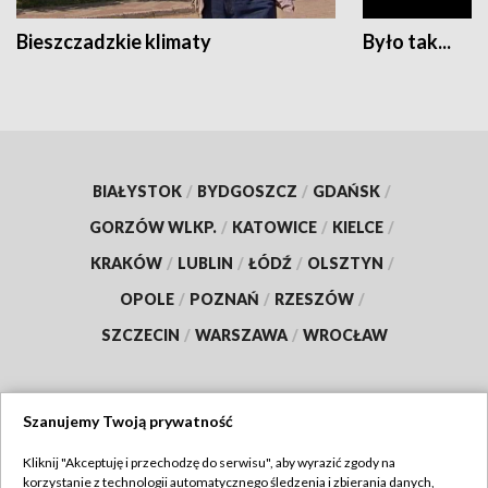
Bieszczadzkie klimaty
Było tak...
BIAŁYSTOK
/
BYDGOSZCZ
/
GDAŃSK
/
GORZÓW WLKP.
/
KATOWICE
/
KIELCE
/
KRAKÓW
/
LUBLIN
/
ŁÓDŹ
/
OLSZTYN
/
OPOLE
/
POZNAŃ
/
RZESZÓW
/
SZCZECIN
/
WARSZAWA
/
WROCŁAW
Szanujemy Twoją prywatność
Dołącz do nas:
Kliknij "Akceptuję i przechodzę do serwisu", aby wyrazić zgody na
korzystanie z technologii automatycznego śledzenia i zbierania danych,
TVP