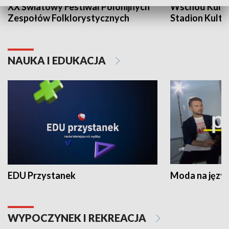
XX Światowy Festiwal Polonijnych
Wschód Kultur
Zespołów Folklorystycznych
Stadion Kultu
NAUKA I EDUKACJA
EDU Przystanek
Moda na język
WYPOCZYNEK I REKREACJA