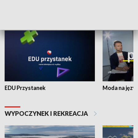
NAUKA I EDUKACJA
EDU Przystanek
Moda na język
WYPOCZYNEK I REKREACJA