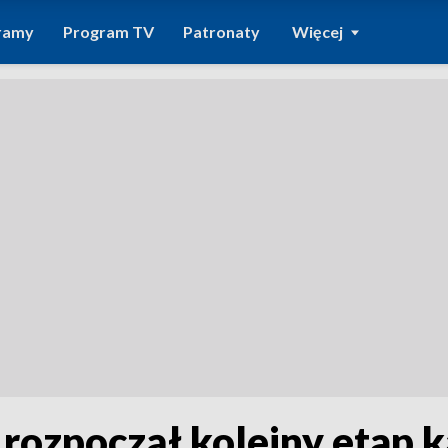
ramy
Program TV
Patronaty
Więcej
ozpoczął kolejny etap 