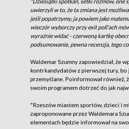
"Dziesiątki spotkań, setki rozmów, one
uwierzyli w to, że ta zmiana jest możliw
jeśli popatrzymy, ja powiem jako matem
wieczór wyborczy przy exit poll'ach mówi
wyraźnie widać - czerwoną kartkę obecn
podsumowanie, pewna recenzja, tego co 3
Waldemar Szumny zapowiedział, że w
kontrkandydatów z pierwszej tury, bo j
przemyślane. Poinformował również, ż
swoim programem dotrzeć do jak naj
"Rzeszów miastem sportów, dzieci i mł
zaproponowane przez Waldemara Szum
elementach będzie informował na swoj