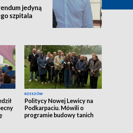
rendum jedyną
go szpitala
RZESZÓW
dził
Politycy Nowej Lewicy na
becny
Podkarpaciu. Mówili o
ę
programie budowy tanich
mieszkań