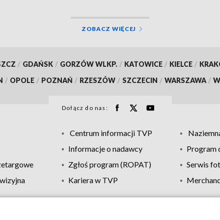
ZOBACZ WIĘCEJ
SZCZ
/
GDAŃSK
/
GORZÓW WLKP.
/
KATOWICE
/
KIELCE
/
KRA
N
/
OPOLE
/
POZNAŃ
/
RZESZÓW
/
SZCZECIN
/
WARSZAWA
/
W
Dołącz do nas:
Centrum informacji TVP
Naziemna
Informacje o nadawcy
Program d
zetargowe
Zgłoś program (ROPAT)
Serwis fo
wizyjna
Kariera w TVP
Merchandi