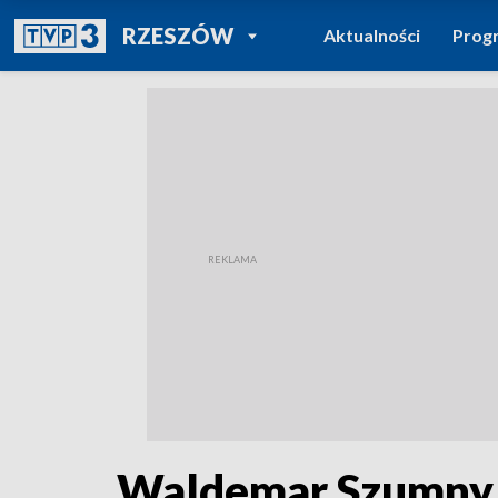
POWRÓT DO
RZESZÓW
Aktualności
Prog
TVP REGIONY
Waldemar Szumny r