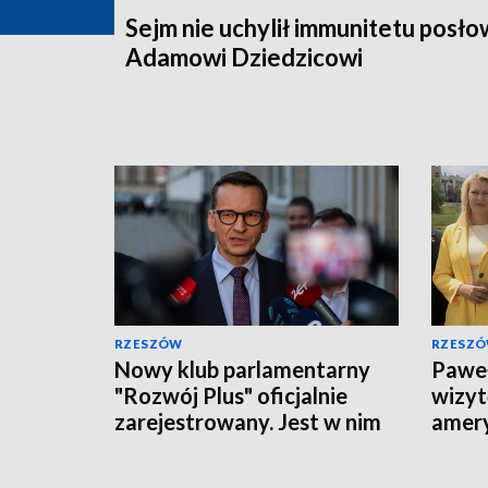
Sejm nie uchylił immunitetu posło
Adamowi Dziedzicowi
RZESZÓW
RZESZ
Nowy klub parlamentarny
Pawe
"Rozwój Plus" oficjalnie
wizyt
zarejestrowany. Jest w nim
amery
dwóch posłów z
prior
Podkarpacia