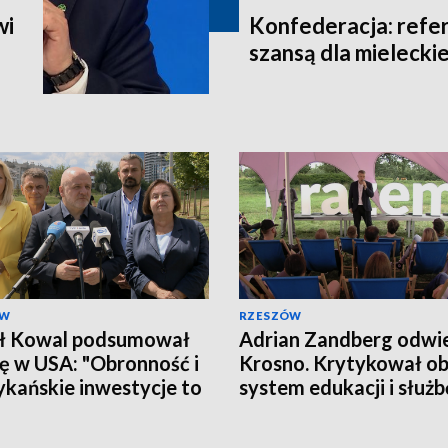
wi
Konfederacja: refe
szansą dla mieleckie
ÓW
RZESZÓW
ł Kowal podsumował
Adrian Zandberg odwie
ę w USA: "Obronność i
Krosno. Krytykował o
kańskie inwestycje to
system edukacji i służb
ytet"
zdrowia