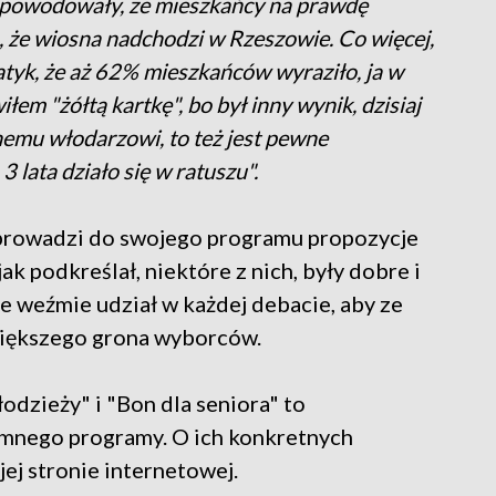
 spowodowały, że mieszkańcy na prawdę
a, że wiosna nadchodzi w Rzeszowie. Co więcej,
atyk, że aż 62% mieszkańców wyraziło, ja w
łem "żółtą kartkę", bo był inny wynik, dzisiaj
emu włodarzowi, to też jest pewne
 lata działo się w ratuszu".
prowadzi do swojego programu propozycje
ak podkreślał, niektóre z nich, były dobre i
e weźmie udział w każdej debacie, aby ze
większego grona wyborców.
odzieży" i "Bon dla seniora" to
nego programy. O ich konkretnych
ej stronie internetowej.