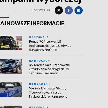
UDOSTĘPNIJ:
AJNOWSZE INFORMACJE
NA SYGNALE
Ponad 70 interwencji
podkarpackich strażaków po
burzach w regionie
NA DROGACH
35. Marma Rajd Rzeszowski.
Utrudnienia na drogach i w
centrum Rzeszowa
NA DROGACH
Nie żyje kierowca. Służby
interweniowały na ul.
Krakowskiej w Rzeszowie
NA SYGNALE