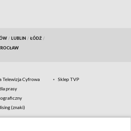
KÓW
/
LUBLIN
/
ŁÓDŹ
/
ROCŁAW
 Telewizja Cyfrowa
Sklep TVP
la prasy
tograficzny
sing (znaki)