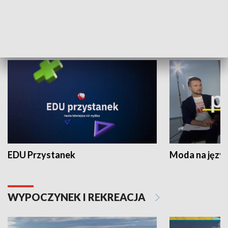
NAUKA I EDUKACJA
EDU Przystanek
Moda na język
WYPOCZYNEK I REKREACJA