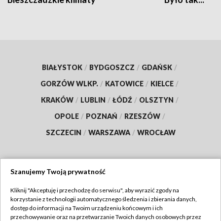
BIAŁYSTOK
/
BYDGOSZCZ
/
GDAŃSK
/
GORZÓW WLKP.
/
KATOWICE
/
KIELCE
/
KRAKÓW
/
LUBLIN
/
ŁÓDŹ
/
OLSZTYN
/
OPOLE
/
POZNAŃ
/
RZESZÓW
/
SZCZECIN
/
WARSZAWA
/
WROCŁAW
Szanujemy Twoją prywatność
Dołącz do nas:
Kliknij "Akceptuję i przechodzę do serwisu", aby wyrazić zgody na
korzystanie z technologii automatycznego śledzenia i zbierania danych,
TVP
dostęp do informacji na Twoim urządzeniu końcowym i ich
Abonament TVP
przechowywanie oraz na przetwarzanie Twoich danych osobowych przez
Regulamin TVP