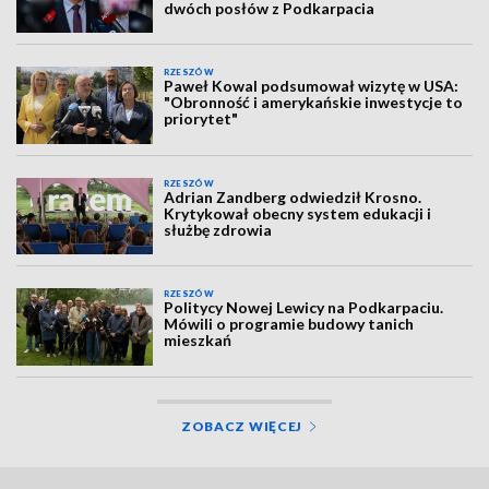
dwóch posłów z Podkarpacia
RZESZÓW
Paweł Kowal podsumował wizytę w USA:
"Obronność i amerykańskie inwestycje to
priorytet"
RZESZÓW
Adrian Zandberg odwiedził Krosno.
Krytykował obecny system edukacji i
służbę zdrowia
RZESZÓW
Politycy Nowej Lewicy na Podkarpaciu.
Mówili o programie budowy tanich
mieszkań
ZOBACZ WIĘCEJ