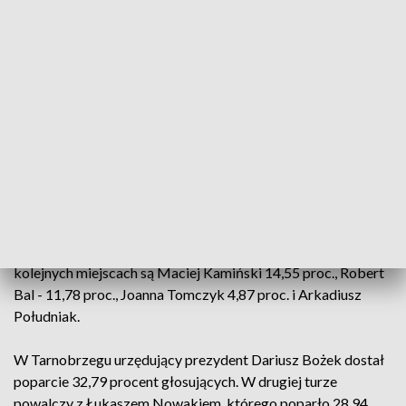
Damian Marczak poparcie 21,8 proc. wyborców, Kamil
Maciejak poparcie 6,52 proc. wyborców.
Drugiej tury wyborów nie będzie też w Krośnie, gdzie
zwyciężył Piotr Przytocki. Poparło go 58, 42 procent
głosujących. W Krośnie poparcie dla pozostałych
kandydatów - najwięcej głosów zebrali kolejno Bogdan
Józefowicz, Laura Starowiejska i Tomasz Biały.
Druga tura czeka wyborców w Przemyślu. Urzędującego
prezydenta Wojciecha Bakuna poparło 46,23 procent
głosujących. Tomasza Dziumaka 19, 77 procent. Na
kolejnych miejscach są Maciej Kamiński 14,55 proc., Robert
Bal - 11,78 proc., Joanna Tomczyk 4,87 proc. i Arkadiusz
Południak.
W Tarnobrzegu urzędujący prezydent Dariusz Bożek dostał
poparcie 32,79 procent głosujących. W drugiej turze
powalczy z Łukaszem Nowakiem, którego poparło 28,94