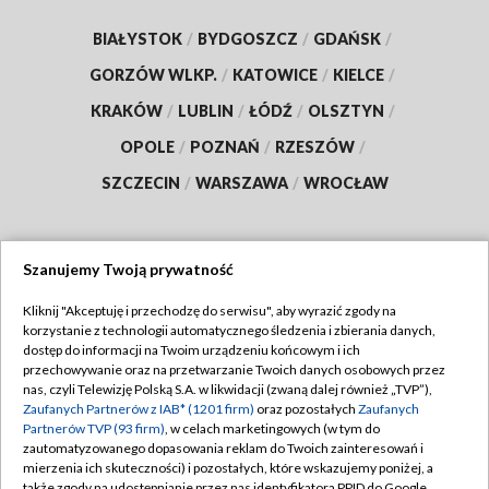
BIAŁYSTOK
/
BYDGOSZCZ
/
GDAŃSK
/
GORZÓW WLKP.
/
KATOWICE
/
KIELCE
/
KRAKÓW
/
LUBLIN
/
ŁÓDŹ
/
OLSZTYN
/
OPOLE
/
POZNAŃ
/
RZESZÓW
/
SZCZECIN
/
WARSZAWA
/
WROCŁAW
Szanujemy Twoją prywatność
Dołącz do nas:
Kliknij "Akceptuję i przechodzę do serwisu", aby wyrazić zgody na
korzystanie z technologii automatycznego śledzenia i zbierania danych,
TVP
dostęp do informacji na Twoim urządzeniu końcowym i ich
Abonament TVP
przechowywanie oraz na przetwarzanie Twoich danych osobowych przez
Regulamin TVP
nas, czyli Telewizję Polską S.A. w likwidacji (zwaną dalej również „TVP”),
Emisja w TVP
Polityka prywatności
Zaufanych Partnerów z IAB* (1201 firm)
oraz pozostałych
Zaufanych
Partnerów TVP (93 firm)
, w celach marketingowych (w tym do
Centrum informacji TVP
Moje zgody
zautomatyzowanego dopasowania reklam do Twoich zainteresowań i
mierzenia ich skuteczności) i pozostałych, które wskazujemy poniżej, a
Naziemna Telewizja Cyfrowa
Pomoc
także zgody na udostępnianie przez nas identyfikatora PPID do Google.