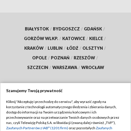
BIAŁYSTOK
/
BYDGOSZCZ
/
GDAŃSK
/
GORZÓW WLKP.
/
KATOWICE
/
KIELCE
/
KRAKÓW
/
LUBLIN
/
ŁÓDŹ
/
OLSZTYN
/
OPOLE
/
POZNAŃ
/
RZESZÓW
/
SZCZECIN
/
WARSZAWA
/
WROCŁAW
Szanujemy Twoją prywatność
Dołącz do nas:
Kliknij "Akceptuję i przechodzę do serwisu", aby wyrazić zgody na
korzystanie z technologii automatycznego śledzenia i zbierania danych,
TVP
dostęp do informacji na Twoim urządzeniu końcowym i ich
Abonament TVP
przechowywanie oraz na przetwarzanie Twoich danych osobowych przez
Regulamin TVP
nas, czyli Telewizję Polską S.A. w likwidacji (zwaną dalej również „TVP”),
Emisja w TVP
Polityka prywatności
Zaufanych Partnerów z IAB* (1201 firm)
oraz pozostałych
Zaufanych