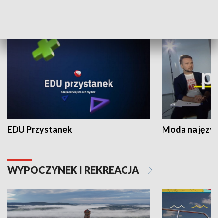
NAUKA I EDUKACJA
EDU Przystanek
Moda na język
WYPOCZYNEK I REKREACJA