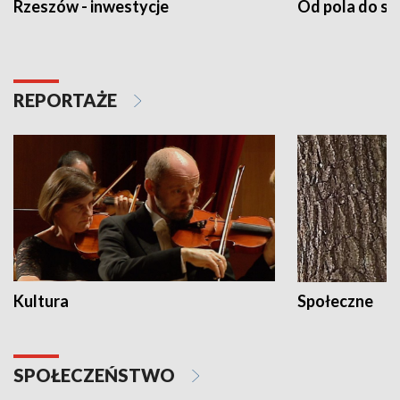
Rzeszów - inwestycje
Od pola do st
REPORTAŻE
Kultura
Społeczne
SPOŁECZEŃSTWO