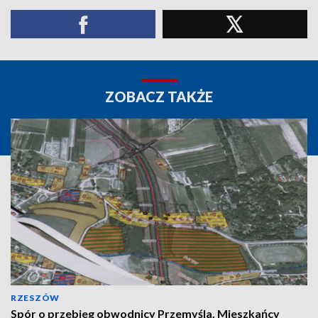
ZOBACZ TAKŻE
RZESZÓW
Spór o przebieg obwodnicy Przemyśla. Mieszkańcy