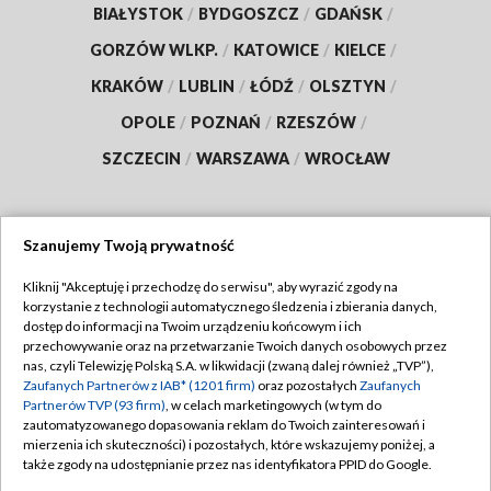
BIAŁYSTOK
/
BYDGOSZCZ
/
GDAŃSK
/
GORZÓW WLKP.
/
KATOWICE
/
KIELCE
/
KRAKÓW
/
LUBLIN
/
ŁÓDŹ
/
OLSZTYN
/
OPOLE
/
POZNAŃ
/
RZESZÓW
/
SZCZECIN
/
WARSZAWA
/
WROCŁAW
Szanujemy Twoją prywatność
Dołącz do nas:
Kliknij "Akceptuję i przechodzę do serwisu", aby wyrazić zgody na
korzystanie z technologii automatycznego śledzenia i zbierania danych,
TVP
dostęp do informacji na Twoim urządzeniu końcowym i ich
Abonament TVP
przechowywanie oraz na przetwarzanie Twoich danych osobowych przez
Regulamin TVP
nas, czyli Telewizję Polską S.A. w likwidacji (zwaną dalej również „TVP”),
Emisja w TVP
Polityka prywatności
Zaufanych Partnerów z IAB* (1201 firm)
oraz pozostałych
Zaufanych
Partnerów TVP (93 firm)
, w celach marketingowych (w tym do
Centrum informacji TVP
Moje zgody
zautomatyzowanego dopasowania reklam do Twoich zainteresowań i
mierzenia ich skuteczności) i pozostałych, które wskazujemy poniżej, a
Naziemna Telewizja Cyfrowa
Pomoc
także zgody na udostępnianie przez nas identyfikatora PPID do Google.
Sklep TVP