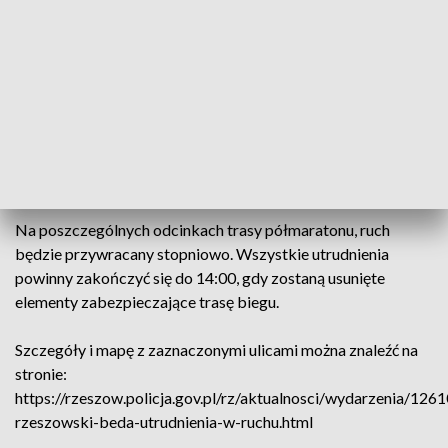
barierkami i taśmami zabezpieczającymi.
Na al. Piłsudskiego zawodnicy pobiegną lewym pasem
przeciwnie do kierunku jazdy. Częściowo zamknięty będzie
również Rynek. Na al. Powstańców Warszawy zawodnicy
wbiegną na drogę rowerową wzdłuż Stadionu Miejskiego.
Cała wyznaczona trasa będzie zamknięta od godz. 7:45 do
12:00.
Na poszczególnych odcinkach trasy półmaratonu, ruch
będzie przywracany stopniowo. Wszystkie utrudnienia
powinny zakończyć się do 14:00, gdy zostaną usunięte
elementy zabezpieczające trasę biegu.
Szczegóły i mapę z zaznaczonymi ulicami można znaleźć na
stronie:
https://rzeszow.policja.gov.pl/rz/aktualnosci/wydarzenia/126
rzeszowski-beda-utrudnienia-w-ruchu.html