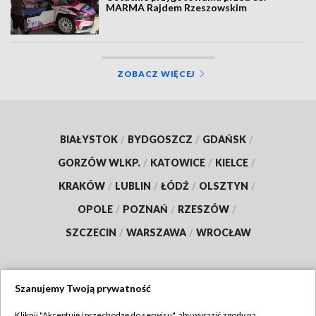
MARMA Rajdem Rzeszowskim
ZOBACZ WIĘCEJ
BIAŁYSTOK
/
BYDGOSZCZ
/
GDAŃSK
/
GORZÓW WLKP.
/
KATOWICE
/
KIELCE
/
KRAKÓW
/
LUBLIN
/
ŁÓDŹ
/
OLSZTYN
/
OPOLE
/
POZNAŃ
/
RZESZÓW
/
SZCZECIN
/
WARSZAWA
/
WROCŁAW
Szanujemy Twoją prywatność
Dołącz do nas:
Kliknij "Akceptuję i przechodzę do serwisu", aby wyrazić zgody na