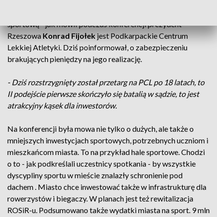
Największą i niemającą do tej pory szczęścia inwestycja
sportową - jak mówił podczas konferencji prezydent
Rzeszowa
Konrad Fijołek
jest Podkarpackie Centrum
Lekkiej Atletyki. Dziś poinformował, o zabezpieczeniu
brakujących pieniędzy na jego realizację.
- Dziś rozstrzygnięty został przetarg na PCL po 18 latach, to
II podejście pierwsze skończyło się batalią w sądzie, to jest
atrakcyjny kąsek dla inwestorów.
Na konferencji była mowa nie tylko o dużych, ale także o
mniejszych inwestycjach sportowych, potrzebnych uczniom i
mieszkańcom miasta. To na przykład hale sportowe. Chodzi
o to - jak podkreślali uczestnicy spotkania - by wszystkie
dyscypliny sportu w mieście znalazły schronienie pod
dachem . Miasto chce inwestować także w infrastrukturę dla
rowerzystów i biegaczy. W planach jest też rewitalizacja
ROSiR-u. Podsumowano także wydatki miasta na sport. 9 mln