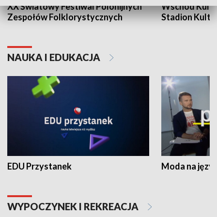
XX Światowy Festiwal Polonijnych
Wschód Kultur
Zespołów Folklorystycznych
Stadion Kultu
NAUKA I EDUKACJA
EDU Przystanek
Moda na język
WYPOCZYNEK I REKREACJA