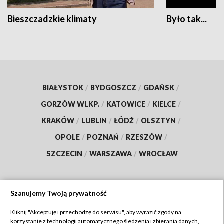
Bieszczadzkie klimaty
Było tak...
BIAŁYSTOK
/
BYDGOSZCZ
/
GDAŃSK
/
GORZÓW WLKP.
/
KATOWICE
/
KIELCE
/
KRAKÓW
/
LUBLIN
/
ŁÓDŹ
/
OLSZTYN
/
OPOLE
/
POZNAŃ
/
RZESZÓW
/
SZCZECIN
/
WARSZAWA
/
WROCŁAW
Szanujemy Twoją prywatność
Dołącz do nas:
Kliknij "Akceptuję i przechodzę do serwisu", aby wyrazić zgody na
korzystanie z technologii automatycznego śledzenia i zbierania danych,
TVP