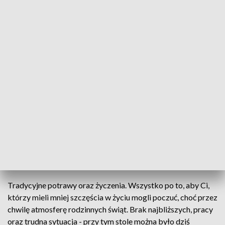
Śniadanie wielkanocne dla samotnych i potrzebujących w Rzeszowie
Świąteczne spotkanie dla samotnych i
potrzebujących odbyło się także w Rzeszowie.
Wzięło w nim udział prawie 200 osób. Był wspólny
posiłek oraz życzenia, bo Wielkanoc to czas nadziei
i wzajemnej życzliwości.
Tradycyjne potrawy oraz życzenia. Wszystko po to, aby Ci,
którzy mieli mniej szczęścia w życiu mogli poczuć, choć przez
chwilę atmosferę rodzinnych świąt. Brak najbliższych, pracy
oraz trudna sytuacja - przy tym stole można było dziś