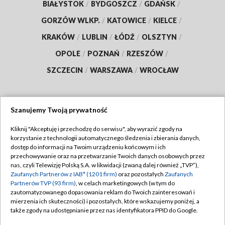
BIAŁYSTOK
/
BYDGOSZCZ
/
GDAŃSK
/
GORZÓW WLKP.
/
KATOWICE
/
KIELCE
/
KRAKÓW
/
LUBLIN
/
ŁÓDŹ
/
OLSZTYN
/
OPOLE
/
POZNAŃ
/
RZESZÓW
/
SZCZECIN
/
WARSZAWA
/
WROCŁAW
Szanujemy Twoją prywatność
Dołącz do nas:
Kliknij "Akceptuję i przechodzę do serwisu", aby wyrazić zgody na
korzystanie z technologii automatycznego śledzenia i zbierania danych,
TVP
dostęp do informacji na Twoim urządzeniu końcowym i ich
Abonament TVP
przechowywanie oraz na przetwarzanie Twoich danych osobowych przez
Regulamin TVP
nas, czyli Telewizję Polską S.A. w likwidacji (zwaną dalej również „TVP”),
Emisja w TVP
Polityka prywatności
Zaufanych Partnerów z IAB* (1201 firm)
oraz pozostałych
Zaufanych
Partnerów TVP (93 firm)
, w celach marketingowych (w tym do
Centrum informacji TVP
Moje zgody
zautomatyzowanego dopasowania reklam do Twoich zainteresowań i
mierzenia ich skuteczności) i pozostałych, które wskazujemy poniżej, a
Naziemna Telewizja Cyfrowa
Pomoc
także zgody na udostępnianie przez nas identyfikatora PPID do Google.
Sklep TVP
Biuro reklamy