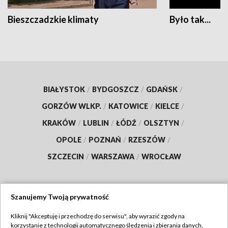
Bieszczadzkie klimaty
Było tak...
BIAŁYSTOK
/
BYDGOSZCZ
/
GDAŃSK
/
GORZÓW WLKP.
/
KATOWICE
/
KIELCE
/
KRAKÓW
/
LUBLIN
/
ŁÓDŹ
/
OLSZTYN
/
OPOLE
/
POZNAŃ
/
RZESZÓW
/
SZCZECIN
/
WARSZAWA
/
WROCŁAW
Szanujemy Twoją prywatność
Dołącz do nas:
Kliknij "Akceptuję i przechodzę do serwisu", aby wyrazić zgody na
korzystanie z technologii automatycznego śledzenia i zbierania danych,
TVP