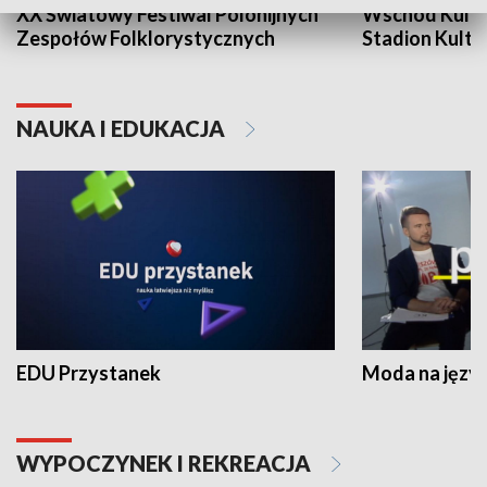
XX Światowy Festiwal Polonijnych
Wschód Kultur
Zespołów Folklorystycznych
Stadion Kultu
NAUKA I EDUKACJA
EDU Przystanek
Moda na język
WYPOCZYNEK I REKREACJA