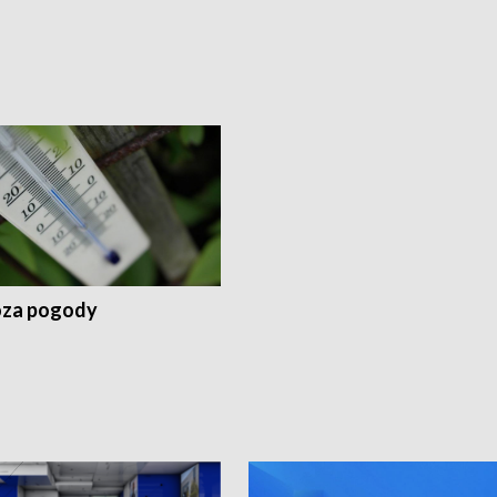
za pogody