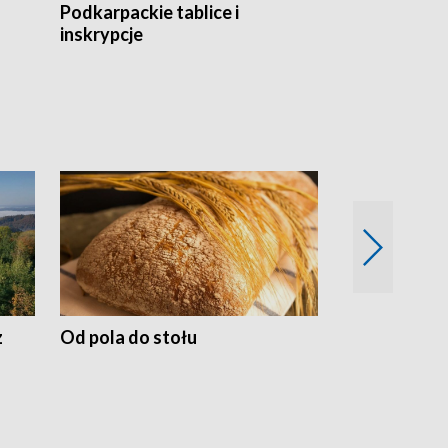
Podkarpackie tablice i
Szlakiem arc
inskrypcje
drewnianej
z
Od pola do stołu
50 lat ochro
przyrodnicz
Zachodnich