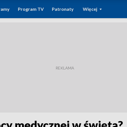
ramy
Program TV
Patronaty
Więcej
cy medycznej w święta?