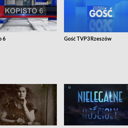
o 6
Gość TVP3 Rzeszów