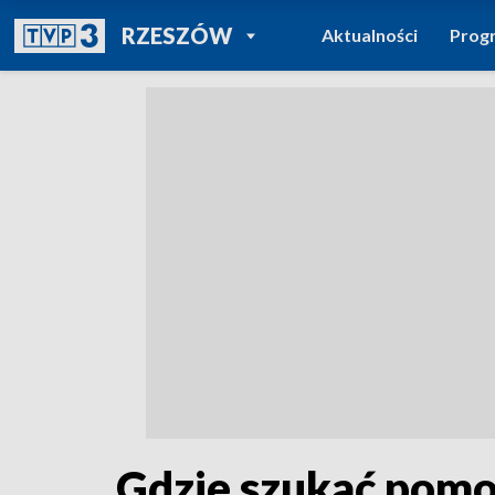
POWRÓT DO
RZESZÓW
Aktualności
Prog
TVP REGIONY
Gdzie szukać pomo