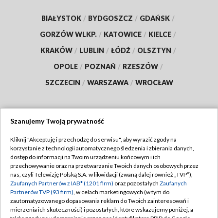
BIAŁYSTOK
/
BYDGOSZCZ
/
GDAŃSK
/
GORZÓW WLKP.
/
KATOWICE
/
KIELCE
/
KRAKÓW
/
LUBLIN
/
ŁÓDŹ
/
OLSZTYN
/
OPOLE
/
POZNAŃ
/
RZESZÓW
/
SZCZECIN
/
WARSZAWA
/
WROCŁAW
Szanujemy Twoją prywatność
Dołącz do nas:
Kliknij "Akceptuję i przechodzę do serwisu", aby wyrazić zgody na
korzystanie z technologii automatycznego śledzenia i zbierania danych,
TVP
dostęp do informacji na Twoim urządzeniu końcowym i ich
Abonament TVP
przechowywanie oraz na przetwarzanie Twoich danych osobowych przez
Regulamin TVP
nas, czyli Telewizję Polską S.A. w likwidacji (zwaną dalej również „TVP”),
Emisja w TVP
Polityka prywatności
Zaufanych Partnerów z IAB* (1201 firm)
oraz pozostałych
Zaufanych
Partnerów TVP (93 firm)
, w celach marketingowych (w tym do
Centrum informacji TVP
Moje zgody
zautomatyzowanego dopasowania reklam do Twoich zainteresowań i
mierzenia ich skuteczności) i pozostałych, które wskazujemy poniżej, a
Naziemna Telewizja Cyfrowa
Pomoc