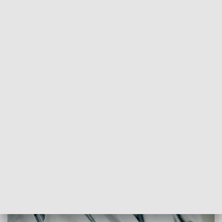
POWRÓT DO
RZESZÓW
TVP REGIONY
Gdzie szukać pomocy medycznej w
święta?
2024-03-29
Beata Wolańska