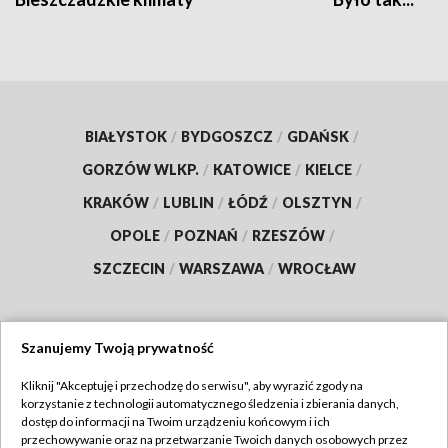
BIAŁYSTOK
/
BYDGOSZCZ
/
GDAŃSK
/
GORZÓW WLKP.
/
KATOWICE
/
KIELCE
/
KRAKÓW
/
LUBLIN
/
ŁÓDŹ
/
OLSZTYN
/
OPOLE
/
POZNAŃ
/
RZESZÓW
/
SZCZECIN
/
WARSZAWA
/
WROCŁAW
Szanujemy Twoją prywatność
Dołącz do nas:
Kliknij "Akceptuję i przechodzę do serwisu", aby wyrazić zgody na
korzystanie z technologii automatycznego śledzenia i zbierania danych,
TVP
dostęp do informacji na Twoim urządzeniu końcowym i ich
Abonament TVP
przechowywanie oraz na przetwarzanie Twoich danych osobowych przez
Regulamin TVP