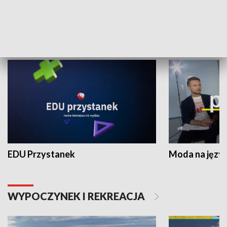
NAUKA I EDUKACJA
EDU Przystanek
Moda na język
WYPOCZYNEK I REKREACJA