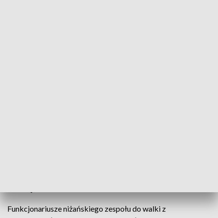
fot. Podkarpacka Policja
Ponad 100 litrów alkoholu, beczkę z zacierem
przygotowanym do destylacji oraz urządzenia i
akcesoria do wytwarzania alkoholu zabezpieczyli
niżańscy policjanci z zespołu do walki z
przestępczością gospodarczą razem z
funkcjonariuszami z Urzędu Celno-Skarbowego z
Przemyśla w domu 72-latka. Mężczyźnie grozi do 3
lat więzienia.
Funkcjonariusze niżańskiego zespołu do walki z