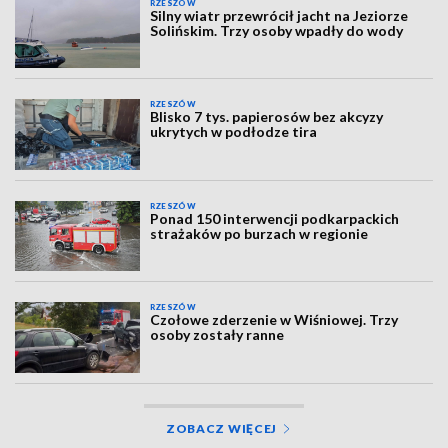
RZESZÓW
Silny wiatr przewrócił jacht na Jeziorze
Solińskim. Trzy osoby wpadły do wody
RZESZÓW
Blisko 7 tys. papierosów bez akcyzy
ukrytych w podłodze tira
RZESZÓW
Ponad 150 interwencji podkarpackich
strażaków po burzach w regionie
RZESZÓW
Czołowe zderzenie w Wiśniowej. Trzy
osoby zostały ranne
ZOBACZ WIĘCEJ