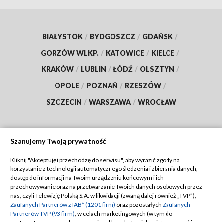
BIAŁYSTOK
/
BYDGOSZCZ
/
GDAŃSK
/
GORZÓW WLKP.
/
KATOWICE
/
KIELCE
/
KRAKÓW
/
LUBLIN
/
ŁÓDŹ
/
OLSZTYN
/
OPOLE
/
POZNAŃ
/
RZESZÓW
/
SZCZECIN
/
WARSZAWA
/
WROCŁAW
Szanujemy Twoją prywatność
Dołącz do nas:
Kliknij "Akceptuję i przechodzę do serwisu", aby wyrazić zgody na
korzystanie z technologii automatycznego śledzenia i zbierania danych,
TVP
dostęp do informacji na Twoim urządzeniu końcowym i ich
Abonament TVP
przechowywanie oraz na przetwarzanie Twoich danych osobowych przez
Regulamin TVP
nas, czyli Telewizję Polską S.A. w likwidacji (zwaną dalej również „TVP”),
Emisja w TVP
Polityka prywatności
Zaufanych Partnerów z IAB* (1201 firm)
oraz pozostałych
Zaufanych
Partnerów TVP (93 firm)
, w celach marketingowych (w tym do
Centrum informacji TVP
Moje zgody