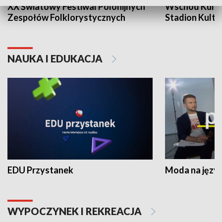
XX Światowy Festiwal Polonijnych
Wschód Kultur
Zespołów Folklorystycznych
Stadion Kultu
NAUKA I EDUKACJA
EDU Przystanek
Moda na język
WYPOCZYNEK I REKREACJA