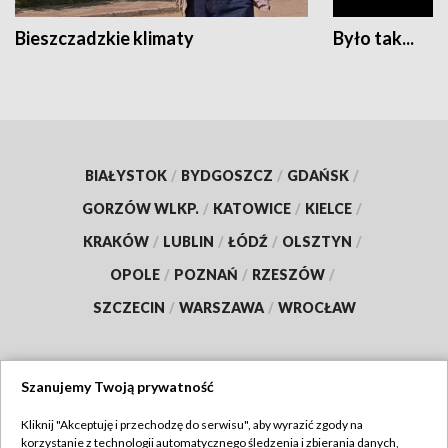
Bieszczadzkie klimaty
Było tak...
BIAŁYSTOK
/
BYDGOSZCZ
/
GDAŃSK
/
GORZÓW WLKP.
/
KATOWICE
/
KIELCE
/
KRAKÓW
/
LUBLIN
/
ŁÓDŹ
/
OLSZTYN
/
OPOLE
/
POZNAŃ
/
RZESZÓW
/
SZCZECIN
/
WARSZAWA
/
WROCŁAW
Szanujemy Twoją prywatność
Dołącz do nas:
Kliknij "Akceptuję i przechodzę do serwisu", aby wyrazić zgody na
korzystanie z technologii automatycznego śledzenia i zbierania danych,
TVP