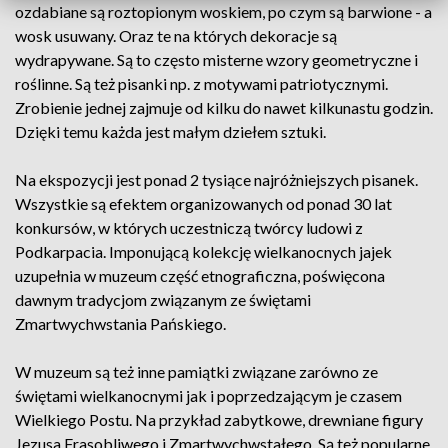
ozdabiane są roztopionym woskiem, po czym są barwione - a
wosk usuwany. Oraz te na których dekoracje są
wydrapywane. Są to często misterne wzory geometryczne i
roślinne. Są też pisanki np. z motywami patriotycznymi.
Zrobienie jednej zajmuje od kilku do nawet kilkunastu godzin.
Dzięki temu każda jest małym dziełem sztuki.
Na ekspozycji jest ponad 2 tysiące najróżniejszych pisanek.
Wszystkie są efektem organizowanych od ponad 30 lat
konkursów, w których uczestniczą twórcy ludowi z
Podkarpacia. Imponującą kolekcję wielkanocnych jajek
uzupełnia w muzeum część etnograficzna, poświęcona
dawnym tradycjom związanym ze świętami
Zmartwychwstania Pańskiego.
W muzeum są też inne pamiątki związane zarówno ze
świętami wielkanocnymi jak i poprzedzającym je czasem
Wielkiego Postu. Na przykład zabytkowe, drewniane figury
Jezusa Frasobliwego i Zmartwychwstałego. Są też popularne