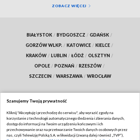
ZOBACZ WIĘCEJ
BIAŁYSTOK
/
BYDGOSZCZ
/
GDAŃSK
/
GORZÓW WLKP.
/
KATOWICE
/
KIELCE
/
KRAKÓW
/
LUBLIN
/
ŁÓDŹ
/
OLSZTYN
/
OPOLE
/
POZNAŃ
/
RZESZÓW
/
SZCZECIN
/
WARSZAWA
/
WROCŁAW
Szanujemy Twoją prywatność
Dołącz do nas:
Kliknij "Akceptuję i przechodzę do serwisu", aby wyrazić zgody na
korzystanie z technologii automatycznego śledzenia i zbierania danych,
TVP
dostęp do informacji na Twoim urządzeniu końcowym i ich
Abonament TVP
przechowywanie oraz na przetwarzanie Twoich danych osobowych przez
Regulamin TVP
nas, czyli Telewizję Polską S.A. w likwidacji (zwaną dalej również „TVP”),
Emisja w TVP