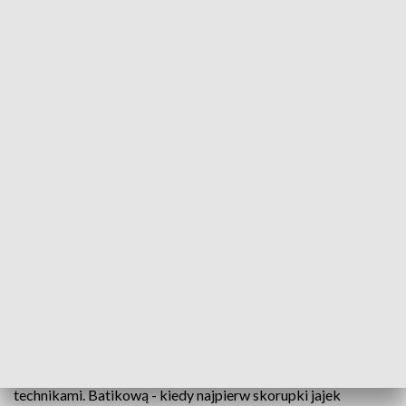
Wyjątkowe pisanki z Muzeum w Błażowej
Ponad 2 tysiące tradycyjnie zdobionych jajek
można zobaczyć w Muzeum Pisanki w Błażowej.
Wszystkie są efektem organizowanych od ponad
30 lat konkursów na najładniejszą pisankę
wielkanocną. Muzeum pokazuje także dawne,
ludowe tradycje związane ze świętami
Zmartwychwstania Pańskiego.
Na ekspozycji prezentowane są pisanki wykonywane 2
technikami. Batikową - kiedy najpierw skorupki jajek