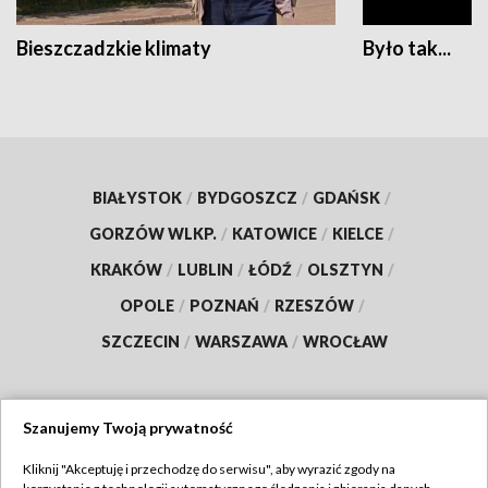
Bieszczadzkie klimaty
Było tak...
BIAŁYSTOK
/
BYDGOSZCZ
/
GDAŃSK
/
GORZÓW WLKP.
/
KATOWICE
/
KIELCE
/
KRAKÓW
/
LUBLIN
/
ŁÓDŹ
/
OLSZTYN
/
OPOLE
/
POZNAŃ
/
RZESZÓW
/
SZCZECIN
/
WARSZAWA
/
WROCŁAW
Szanujemy Twoją prywatność
Dołącz do nas:
Kliknij "Akceptuję i przechodzę do serwisu", aby wyrazić zgody na