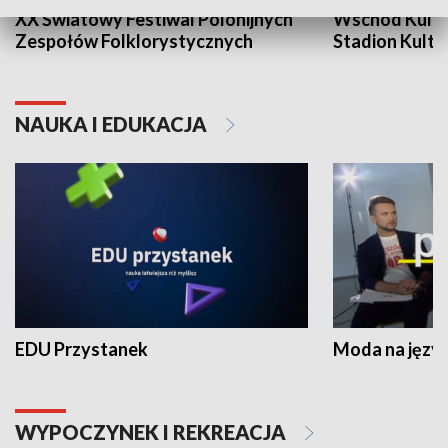
XX Światowy Festiwal Polonijnych
Wschód Kultur
Zespołów Folklorystycznych
Stadion Kultu
NAUKA I EDUKACJA
EDU Przystanek
Moda na język
WYPOCZYNEK I REKREACJA