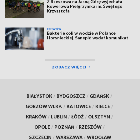
Z Rzeszowa na Jasną Górę wyjechała
Rowerowa Pielgrzymka im. Świętego
Krzysztofa
RZESZÓW
Bakterie coli w wodzie w Polance
Horynieckiej. Sanepid wydał komunikat
ZOBACZ WIĘCEJ
BIAŁYSTOK
/
BYDGOSZCZ
/
GDAŃSK
/
GORZÓW WLKP.
/
KATOWICE
/
KIELCE
/
KRAKÓW
/
LUBLIN
/
ŁÓDŹ
/
OLSZTYN
/
OPOLE
/
POZNAŃ
/
RZESZÓW
/
SZCZECIN
/
WARSZAWA
/
WROCŁAW