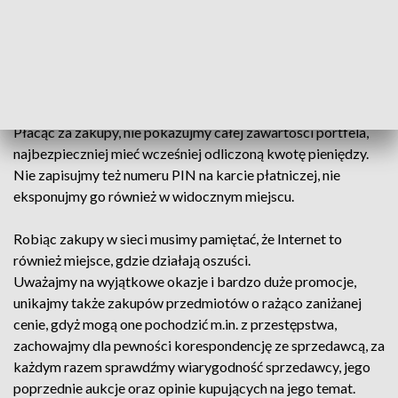
publicznych takich jak: dworce, przystanki, sklepy, gdzie z
uwagi na duże skupiska ludzi oraz panujący tłok narażeni
jesteśmy na kradzież. Jeśli mamy przy sobie większą kwotę
pieniędzy, nie trzymajmy jej w jednym miejscu, rozdzielając ją
i umieszczając w różnych miejscach zmniejszymy ryzyko
ewentualnej utraty całej posiadanej gotówki.
Płacąc za zakupy, nie pokazujmy całej zawartości portfela,
najbezpieczniej mieć wcześniej odliczoną kwotę pieniędzy.
Nie zapisujmy też numeru PIN na karcie płatniczej, nie
eksponujmy go również w widocznym miejscu.
Robiąc zakupy w sieci musimy pamiętać, że Internet to
również miejsce, gdzie działają oszuści.
Uważajmy na wyjątkowe okazje i bardzo duże promocje,
unikajmy także zakupów przedmiotów o rażąco zaniżanej
cenie, gdyż mogą one pochodzić m.in. z przestępstwa,
zachowajmy dla pewności korespondencję ze sprzedawcą, za
każdym razem sprawdźmy wiarygodność sprzedawcy, jego
poprzednie aukcje oraz opinie kupujących na jego temat.