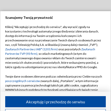
Szanujemy Twoją prywatność
Dołącz do nas:
Kliknij "Akceptuję i przechodzę do serwisu", aby wyrazić zgody na
korzystanie z technologii automatycznego śledzenia i zbierania danych,
TVP
dostęp do informacji na Twoim urządzeniu końcowym i ich
Abonament TVP
przechowywanie oraz na przetwarzanie Twoich danych osobowych przez
Regulamin TVP
nas, czyli Telewizję Polską S.A. w likwidacji (zwaną dalej również „TVP”),
Emisja w TVP
Polityka prywatności
Zaufanych Partnerów z IAB* (1201 firm)
oraz pozostałych
Zaufanych
Partnerów TVP (93 firm)
, w celach marketingowych (w tym do
Centrum informacji TVP
Moje zgody
zautomatyzowanego dopasowania reklam do Twoich zainteresowań i
mierzenia ich skuteczności) i pozostałych, które wskazujemy poniżej, a
Naziemna Telewizja Cyfrowa
Pomoc
także zgody na udostępnianie przez nas identyfikatora PPID do Google.
Sklep TVP
Biuro reklamy
Twoje dane osobowe zbierane podczas odwiedzania przez Ciebie naszych
Rada Programowa
Kontakt
poszczególnych serwisów
zwanych dalej „Portalem”, w tym informacje
zapisywane za pomocą technologii takich jak: pliki cookie, sygnalizatory
System NOS
WWW lub innych podobnych technologii umożliwiających świadczenie
dopasowanych i bezpiecznych usług, personalizację treści oraz reklam,
Informacje o nadawcy
Kanały
udostępnianie funkcji mediów społecznościowych oraz analizowanie
Akceptuję i przechodzę do serwisu
ruchu w Internecie.
Program dla prasy
©2026 Telewizja Polska S.A. w likwidacji