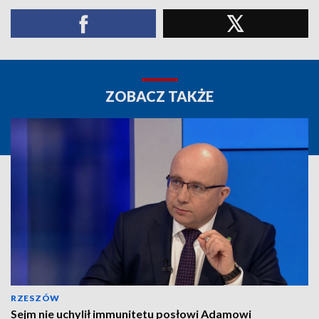
ZOBACZ TAKŻE
RZESZÓW
Sejm nie uchylił immunitetu posłowi Adamowi