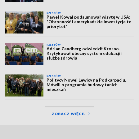
RZESZÓW
Paweł Kowal podsumował wizytę w USA:
"Obronność i amerykańskie inwestycje to
priorytet"
RZESZÓW
Adrian Zandberg odwiedził Krosno.
Krytykował obecny system edukacji i
służbę zdrowia
RZESZÓW
Politycy Nowej Lewicy na Podkarpaciu.
Mówili o programie budowy tanich
mieszkań
ZOBACZ WIĘCEJ