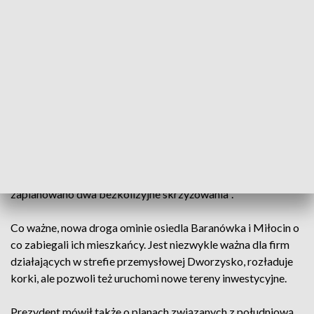
o której prezydent Rzeszowa mówił, że jest oczekiwana od
kilkudziesięciu lat. Będzie kosztowała minimum 300
milionów złotych, miasto ma zabezpieczonych 250 milionów
liczy na dofinansowanie z budżetu województwa.
Konrad Fijołek - prezydent Rzeszowa, kandydat na
prezydenta Rzeszowa:
"Domyka północny układ drogowy naszego miasta. To
czteropasmowa droga z rondami i bezkolizyjnym
połączeniem z ulicą Warszawską, czyli tak jak stoimy droga
pójdzie prosto aż do ronda przy ulicy Miłocińskiej,
zaplanowano dwa bezkolizyjne skrzyżowania".
Co ważne, nowa droga ominie osiedla Baranówka i Miłocin o
co zabiegali ich mieszkańcy. Jest niezwykle ważna dla firm
działających w strefie przemysłowej Dworzysko, rozładuje
korki, ale pozwoli też uruchomi nowe tereny inwestycyjne.
Prezydent mówił także o planach związanych z południową