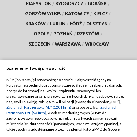
BIAŁYSTOK
/
BYDGOSZCZ
/
GDAŃSK
/
GORZÓW WLKP.
/
KATOWICE
/
KIELCE
/
KRAKÓW
/
LUBLIN
/
ŁÓDŹ
/
OLSZTYN
/
OPOLE
/
POZNAŃ
/
RZESZÓW
/
SZCZECIN
/
WARSZAWA
/
WROCŁAW
Szanujemy Twoją prywatność
Dołącz do nas:
Kliknij "Akceptuję i przechodzę do serwisu", aby wyrazić zgody na
korzystanie z technologii automatycznego śledzenia i zbierania danych,
TVP
dostęp do informacji na Twoim urządzeniu końcowym i ich
Abonament TVP
przechowywanie oraz na przetwarzanie Twoich danych osobowych przez
Regulamin TVP
nas, czyli Telewizję Polską S.A. w likwidacji (zwaną dalej również „TVP”),
Emisja w TVP
Polityka prywatności
Zaufanych Partnerów z IAB* (1201 firm)
oraz pozostałych
Zaufanych
Partnerów TVP (93 firm)
, w celach marketingowych (w tym do
Centrum informacji TVP
Moje zgody
zautomatyzowanego dopasowania reklam do Twoich zainteresowań i
mierzenia ich skuteczności) i pozostałych, które wskazujemy poniżej, a
Naziemna Telewizja Cyfrowa
Pomoc
także zgody na udostępnianie przez nas identyfikatora PPID do Google.
Sklep TVP