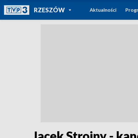
POWRÓT DO
RZESZÓW
Aktualności
Prog
TVP REGIONY
Jacek Strojny - ka