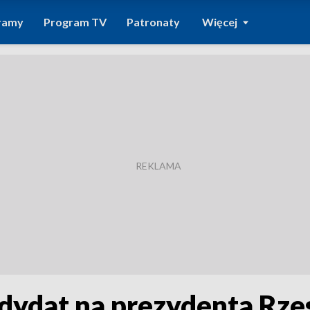
ramy
Program TV
Patronaty
Więcej
ndydat na prezydenta Rz