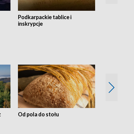
Podkarpackie tablice i
Szlakiem arc
inskrypcje
drewnianej
z
Od pola do stołu
50 lat ochro
przyrodnicz
Zachodnich