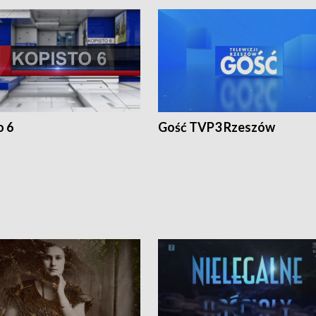
o 6
Gość TVP3 Rzeszów