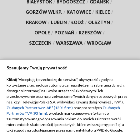
BIAŁYSTOK
/
BYDGOSZCZ
/
GDAŃSK
/
GORZÓW WLKP.
/
KATOWICE
/
KIELCE
/
KRAKÓW
/
LUBLIN
/
ŁÓDŹ
/
OLSZTYN
/
OPOLE
/
POZNAŃ
/
RZESZÓW
/
SZCZECIN
/
WARSZAWA
/
WROCŁAW
Szanujemy Twoją prywatność
Dołącz do nas:
Kliknij "Akceptuję i przechodzę do serwisu", aby wyrazić zgody na
korzystanie z technologii automatycznego śledzenia i zbierania danych,
TVP
dostęp do informacji na Twoim urządzeniu końcowym i ich
Abonament TVP
przechowywanie oraz na przetwarzanie Twoich danych osobowych przez
Regulamin TVP
nas, czyli Telewizję Polską S.A. w likwidacji (zwaną dalej również „TVP”),
Emisja w TVP
Polityka prywatności
Zaufanych Partnerów z IAB* (1201 firm)
oraz pozostałych
Zaufanych
Partnerów TVP (93 firm)
, w celach marketingowych (w tym do
Centrum informacji TVP
Moje zgody
zautomatyzowanego dopasowania reklam do Twoich zainteresowań i
mierzenia ich skuteczności) i pozostałych, które wskazujemy poniżej, a
Naziemna Telewizja Cyfrowa
Pomoc
także zgody na udostępnianie przez nas identyfikatora PPID do Google.
Sklep TVP
Biuro reklamy