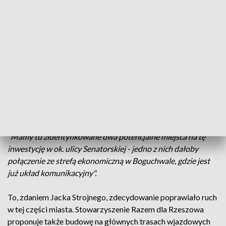
dla Rzeszowa jedna z najważniejszych spraw nie tylko na
przyszłą kadencje samorządu. Dlatego, jak mówił, trzeba
określić priorytetowe inwestycje na wiele lat, między innymi
rozpoczęcie budowy północno-wschodniej obwodnicy
miasta wraz z przebudową rodna na Pobitnie, które powinno
zmienić się w turbinowe. Do tego powstanie tunelu pod
torami kolejowymi w ciągu ulicy Langiewicza oraz budowa
na południu Rzeszowa nowego mostu przez Wisłok.
Jacek Strojny - kandydat na prezydenta Rzeszowa, KW
Stowarzyszenie Razem dla Rzeszowa:
"Mamy tu zidentyfikowane dwa potencjalne miejsca na tę
inwestycję w ok. ulicy Senatorskiej - jedno z nich dałoby
połączenie ze strefą ekonomiczną w Boguchwale, gdzie jest
już układ komunikacyjny".
To, zdaniem Jacka Strojnego, zdecydowanie poprawiało ruch
w tej części miasta. Stowarzyszenie Razem dla Rzeszowa
proponuje także budowę na głównych trasach wjazdowych