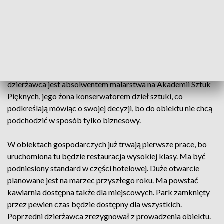
Państwa na mocy umowy Ministerstwa Kultury i
Dziedzictwa Narodowego zawartej z Fundacją
Książąt Czartoryskich.
Nowy dzierżawca to nowa odsłona historii tego obiektu
wyjątkowego - nie tylko na mapie Podkarpacia, ale i Polski.
Tak uważają miejscowe władze i mieszańcy. Nowy
dzierżawca jest absolwentem malarstwa na Akademii Sztuk
Pięknych, jego żona konserwatorem dzieł sztuki, co
podkreślają mówiąc o swojej decyzji, bo do obiektu nie chcą
podchodzić w sposób tylko biznesowy.
W obiektach gospodarczych już trwają pierwsze prace, bo
uruchomiona tu będzie restauracja wysokiej klasy. Ma być
podniesiony standard w części hotelowej. Duże otwarcie
planowane jest na marzec przyszłego roku. Ma powstać
kawiarnia dostępna także dla miejscowych. Park zamknięty
przez pewien czas będzie dostępny dla wszystkich.
Poprzedni dzierżawca zrezygnował z prowadzenia obiektu.