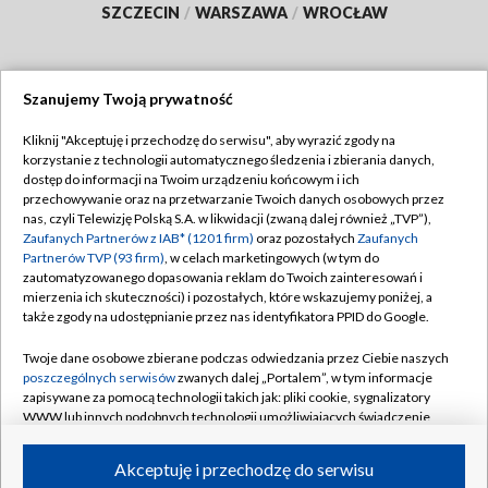
SZCZECIN
/
WARSZAWA
/
WROCŁAW
Szanujemy Twoją prywatność
Dołącz do nas:
Kliknij "Akceptuję i przechodzę do serwisu", aby wyrazić zgody na
korzystanie z technologii automatycznego śledzenia i zbierania danych,
TVP
dostęp do informacji na Twoim urządzeniu końcowym i ich
Abonament TVP
przechowywanie oraz na przetwarzanie Twoich danych osobowych przez
Regulamin TVP
nas, czyli Telewizję Polską S.A. w likwidacji (zwaną dalej również „TVP”),
Emisja w TVP
Polityka prywatności
Zaufanych Partnerów z IAB* (1201 firm)
oraz pozostałych
Zaufanych
Partnerów TVP (93 firm)
, w celach marketingowych (w tym do
Centrum informacji TVP
Moje zgody
zautomatyzowanego dopasowania reklam do Twoich zainteresowań i
mierzenia ich skuteczności) i pozostałych, które wskazujemy poniżej, a
Naziemna Telewizja Cyfrowa
Pomoc
także zgody na udostępnianie przez nas identyfikatora PPID do Google.
Sklep TVP
Biuro reklamy
Twoje dane osobowe zbierane podczas odwiedzania przez Ciebie naszych
Rada Programowa
Kontakt
poszczególnych serwisów
zwanych dalej „Portalem”, w tym informacje
zapisywane za pomocą technologii takich jak: pliki cookie, sygnalizatory
System NOS
WWW lub innych podobnych technologii umożliwiających świadczenie
dopasowanych i bezpiecznych usług, personalizację treści oraz reklam,
Informacje o nadawcy
Kanały
udostępnianie funkcji mediów społecznościowych oraz analizowanie
Akceptuję i przechodzę do serwisu
ruchu w Internecie.
Program dla prasy