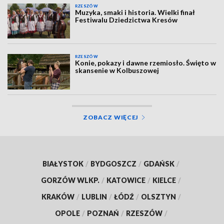
RZESZÓW
Muzyka, smaki i historia. Wielki finał
Festiwalu Dziedzictwa Kresów
RZESZÓW
Konie, pokazy i dawne rzemiosło. Święto w
skansenie w Kolbuszowej
ZOBACZ WIĘCEJ
BIAŁYSTOK
/
BYDGOSZCZ
/
GDAŃSK
/
GORZÓW WLKP.
/
KATOWICE
/
KIELCE
/
KRAKÓW
/
LUBLIN
/
ŁÓDŹ
/
OLSZTYN
/
OPOLE
/
POZNAŃ
/
RZESZÓW
/