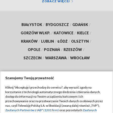
ZOBACZ WIĘCEJ
BIAŁYSTOK
/
BYDGOSZCZ
/
GDAŃSK
/
GORZÓW WLKP.
/
KATOWICE
/
KIELCE
/
KRAKÓW
/
LUBLIN
/
ŁÓDŹ
/
OLSZTYN
/
OPOLE
/
POZNAŃ
/
RZESZÓW
/
SZCZECIN
/
WARSZAWA
/
WROCŁAW
Szanujemy Twoją prywatność
Dołącz do nas:
Kliknij "Akceptuję i przechodzę do serwisu", aby wyrazić zgody na
korzystanie z technologii automatycznego śledzenia i zbierania danych,
TVP
dostęp do informacji na Twoim urządzeniu końcowym i ich
Abonament TVP
przechowywanie oraz na przetwarzanie Twoich danych osobowych przez
Regulamin TVP
nas, czyli Telewizję Polską S.A. w likwidacji (zwaną dalej również „TVP”),
Emisja w TVP
Polityka prywatności
Zaufanych Partnerów z IAB* (1201 firm)
oraz pozostałych
Zaufanych