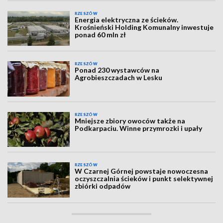
RZESZÓW
Energia elektryczna ze ścieków.
Krośnieński Holding Komunalny inwestuje
ponad 60 mln zł
RZESZÓW
Ponad 230 wystawców na
Agrobieszczadach w Lesku
RZESZÓW
Mniejsze zbiory owoców także na
Podkarpaciu. Winne przymrozki i upały
RZESZÓW
W Czarnej Górnej powstaje nowoczesna
oczyszczalnia ścieków i punkt selektywnej
zbiórki odpadów