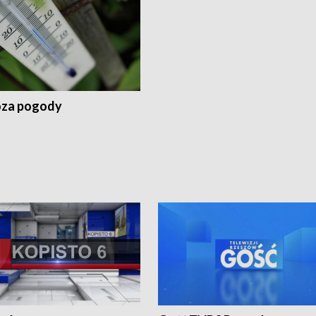
za pogody