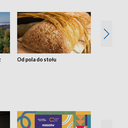
z
Od pola do stołu
50 lat ochro
przyrodnicz
Zachodnich