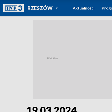
POWRÓT DO
RZESZÓW
Aktualności
Prog
TVP REGIONY
19.03.2024