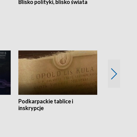
Blisko polityki, blisko świata
Popołudnie 
Podkarpackie tablice i
Szlakiem arc
inskrypcje
drewnianej