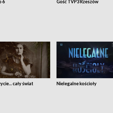
o 6
Gość TVP3 Rzeszów
ycie... cały świat
Nielegalne kościoły