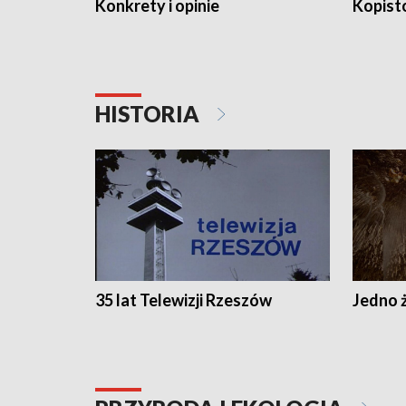
Konkrety i opinie
Kopist
HISTORIA
35 lat Telewizji Rzeszów
Jedno ż