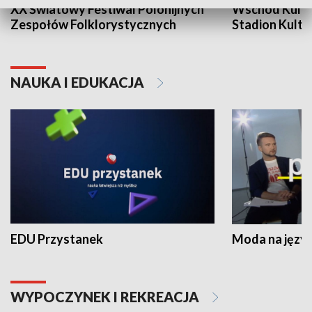
XX Światowy Festiwal Polonijnych
Wschód Kultur
Zespołów Folklorystycznych
Stadion Kultu
NAUKA I EDUKACJA
EDU Przystanek
Moda na język
WYPOCZYNEK I REKREACJA