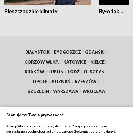
Bieszczadzkie klimaty
Było tak...
BIAŁYSTOK
/
BYDGOSZCZ
/
GDAŃSK
/
GORZÓW WLKP.
/
KATOWICE
/
KIELCE
/
KRAKÓW
/
LUBLIN
/
ŁÓDŹ
/
OLSZTYN
/
OPOLE
/
POZNAŃ
/
RZESZÓW
/
SZCZECIN
/
WARSZAWA
/
WROCŁAW
Szanujemy Twoją prywatność
Dołącz do nas:
Kliknij "Akceptuję i przechodzę do serwisu", aby wyrazić zgody na
korzystanie z technologii automatycznego śledzenia i zbierania danych,
TVP