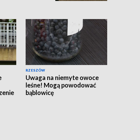
RZESZÓW
e
Uwaga na niemyte owoce
leśne! Mogą powodować
zenie
bąblowicę