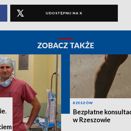
UDOSTĘPNIJ NA X
ZOBACZ TAKŻE
RZESZÓW
ie.
Bezpłatne konsulta
w Rzeszowie
ciem