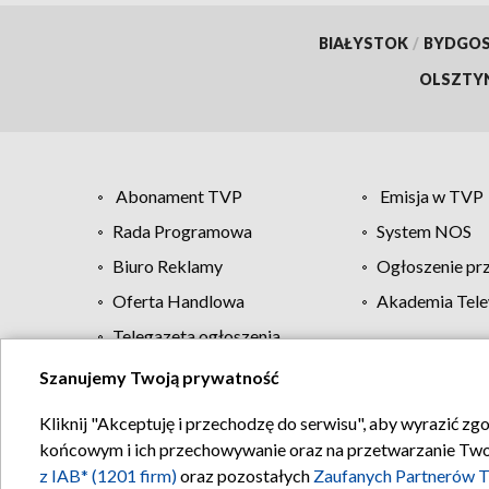
BIAŁYSTOK
/
BYDGO
OLSZTY
Abonament TVP
Emisja w TVP
Rada Programowa
System NOS
Biuro Reklamy
Ogłoszenie pr
Oferta Handlowa
Akademia Tele
Telegazeta ogłoszenia
Szanujemy Twoją prywatność
Regulamin TVP
Kliknij "Akceptuję i przechodzę do serwisu", aby wyrazić zg
końcowym i ich przechowywanie oraz na przetwarzanie Twoich
z IAB* (1201 firm)
oraz pozostałych
Zaufanych Partnerów T