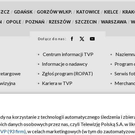
SZCZ
/
GDAŃSK
/
GORZÓW WLKP.
/
KATOWICE
/
KIELCE
/
KRA
N
/
OPOLE
/
POZNAŃ
/
RZESZÓW
/
SZCZECIN
/
WARSZAWA
/
W
Dołącz do nas:
Centrum informacji TVP
Naziemna
Informacje o nadawcy
Program d
zetargowe
Zgłoś program (ROPAT)
Serwis fo
wizyjna
Kariera w TVP
Merchandi
Polityka prywatności
Moje zgody
Pomoc
Biuro re
ody na korzystanie z technologii automatycznego śledzenia i zbie
 danych osobowych przez nas, czyli Telewizję Polską S.A. w likw
VP (93 firm)
, w celach marketingowych (w tym do zautomatyzow