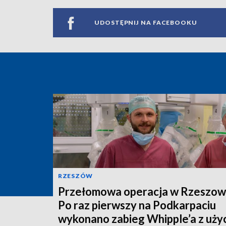
UDOSTĘPNIJ NA FACEBOOKU
RZESZÓW
Przełomowa operacja w Rzeszow
Po raz pierwszy na Podkarpaciu
wykonano zabieg Whipple’a z uży