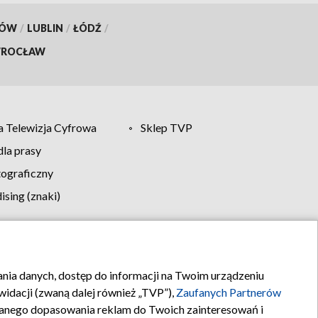
KÓW
/
LUBLIN
/
ŁÓDŹ
/
ROCŁAW
 Telewizja Cyfrowa
Sklep TVP
la prasy
tograficzny
sing (znaki)
klamy
Kontakt
rania danych, dostęp do informacji na Twoim urządzeniu
idacji (zwaną dalej również „TVP”),
Zaufanych Partnerów
anego dopasowania reklam do Twoich zainteresowań i