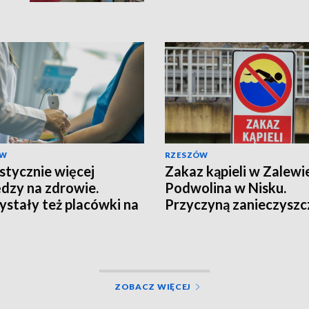
ÓW
RZESZÓW
stycznie więcej
Zakaz kąpieli w Zalewi
ędzy na zdrowie.
Podwolina w Nisku.
ystały też placówki na
Przyczyną zanieczyszc
arpaciu
mikrobiologiczne
ZOBACZ WIĘCEJ