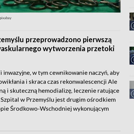
pixabay
zemyślu przeprowadzono pierwszą
waskularnego wytworzenia przetoki
ni inwazyjne, w tym cewnikowanie naczyń, aby
powikłania i skraca czas rekonwalescencji Ale
ą i skuteczną hemodializę, leczenie ratujące
 Szpital w Przemyślu jest drugim ośrodkiem
uropie Środkowo-Wschodniej wykonującym