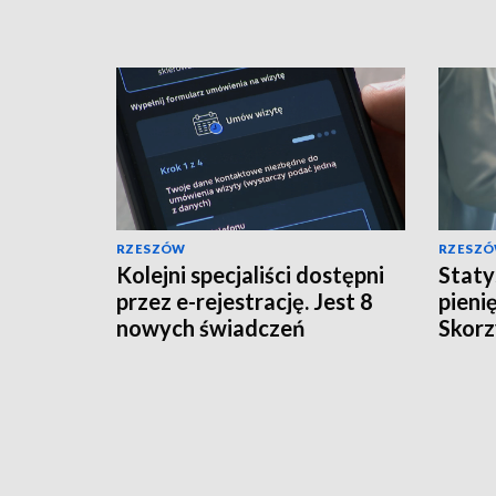
robota da Vinci
RZESZÓW
RZESZ
Kolejni specjaliści dostępni
Staty
przez e-rejestrację. Jest 8
pieni
nowych świadczeń
Skorz
Podk