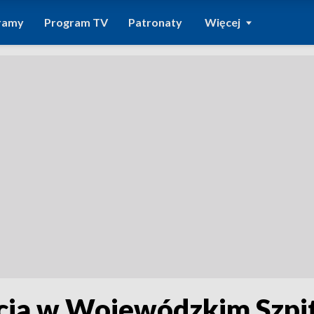
ramy
Program TV
Patronaty
Więcej
cja w Wojewódzkim Szpit