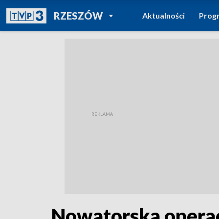
POWRÓT DO
RZESZÓW
Aktualności
Prog
TVP REGIONY
Nowatorska opera