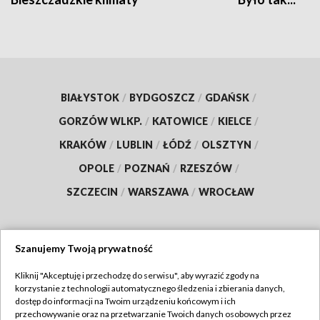
BIAŁYSTOK
/
BYDGOSZCZ
/
GDAŃSK
/
GORZÓW WLKP.
/
KATOWICE
/
KIELCE
/
KRAKÓW
/
LUBLIN
/
ŁÓDŹ
/
OLSZTYN
/
OPOLE
/
POZNAŃ
/
RZESZÓW
/
SZCZECIN
/
WARSZAWA
/
WROCŁAW
Szanujemy Twoją prywatność
Dołącz do nas:
Kliknij "Akceptuję i przechodzę do serwisu", aby wyrazić zgody na
korzystanie z technologii automatycznego śledzenia i zbierania danych,
TVP
dostęp do informacji na Twoim urządzeniu końcowym i ich
Abonament TVP
przechowywanie oraz na przetwarzanie Twoich danych osobowych przez
Regulamin TVP