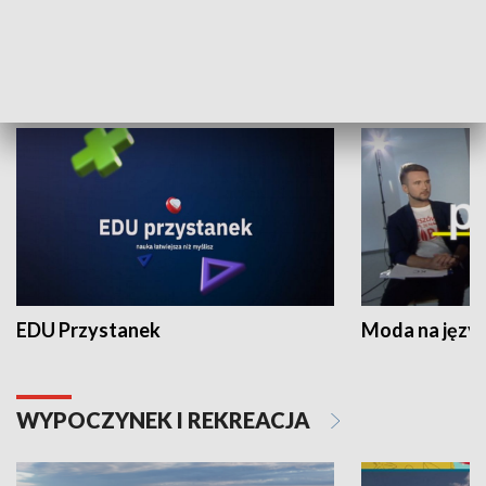
NAUKA I EDUKACJA
EDU Przystanek
Moda na język
WYPOCZYNEK I REKREACJA