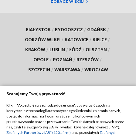
ZOBACZ WIĘCEJ
BIAŁYSTOK
/
BYDGOSZCZ
/
GDAŃSK
/
GORZÓW WLKP.
/
KATOWICE
/
KIELCE
/
KRAKÓW
/
LUBLIN
/
ŁÓDŹ
/
OLSZTYN
/
OPOLE
/
POZNAŃ
/
RZESZÓW
/
SZCZECIN
/
WARSZAWA
/
WROCŁAW
Szanujemy Twoją prywatność
Dołącz do nas:
Kliknij "Akceptuję i przechodzę do serwisu", aby wyrazić zgody na
korzystanie z technologii automatycznego śledzenia i zbierania danych,
TVP
dostęp do informacji na Twoim urządzeniu końcowym i ich
Abonament TVP
przechowywanie oraz na przetwarzanie Twoich danych osobowych przez
Regulamin TVP
nas, czyli Telewizję Polską S.A. w likwidacji (zwaną dalej również „TVP”),
Emisja w TVP
Polityka prywatności
Zaufanych Partnerów z IAB* (1201 firm)
oraz pozostałych
Zaufanych