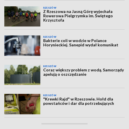
RZESZÓW
Z Rzeszowa na Jasną Górę wyjechała
Rowerowa Pielgrzymka im. Świętego
Krzysztofa
RZESZÓW
Bakterie coli w wodzie w Polance
Horynieckiej. Sanepid wydał komunikat
RZESZÓW
Coraz większy problem z wodą. Samorządy
apelują o oszczędzanie
RZESZÓW
"Krewki Rajd" w Rzeszowie. Hołd dla
powstańców i dar dla potrzebujących