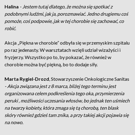
Halina
- Jestem tutaj dlatego, że można się spotkać z
podobnymi ludźmi, jak ja, porozmawiać. Jedno drugiemu coś
pomoże, coś podpowie, jak w tej chorobie się zachować, co
robić.
Akcja „Piękna w chorobie” odbyła się w przemyskim szpitalu
po raz jedenasty. W warsztatach wzięli udział wizażyści i
fryzjerzy. Wszystko po to, by pokazać, że również w
chorobie można być piękną, bo to dodaje siły.
Marta Rygiel-Drozd
, Stowarzyszenie Onkologiczne Sanitas
- Akcja związana jest z 8 marca, bliżej tego terminu jest
organizowana celem podkreślenia tego oka, przymierzenia
peruki , możliwości uczesania włosów, bo jednak ten uśmiech
na twarzy kobiety, która zmaga się tą chorobą, ten blask
skóry również gdzieś tam znika, a przy takiej akcji pojawia się
na nowo.