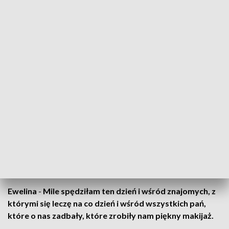
organizowanych przez Stowarzyszenie Onkologiczne Sanitas
.
Rysia
-
Wznowiła mi się choroba w sierpniu, teraz zmagam
się z chemią, więc takie dni jak dziś dają mi bardzo dużo. Czuję
się piękna, czuję się szczęśliwa i myślę, że to każdemu z nas
daje coś dobrego. Potrzebujemy tego, żeby poczuć się taką
pewniejszą siebie.
Makijaż, stylizacja włosów, konsultacje z kosmetologiem,
mierzenie peruk, masaż, czy bezpłatne badanie słuchu to
wszystko przygotowano dla pacjentek oddziału onkologii
Wojewódzkiego Szpitala w Przemyślu z myślą o zbliżającym
się Dniu Kobiet.
Ewelina
-
Mile spędziłam ten dzień i wśród znajomych, z
którymi się leczę na co dzień i wśród wszystkich pań,
które o nas zadbały, które zrobiły nam piękny makijaż.