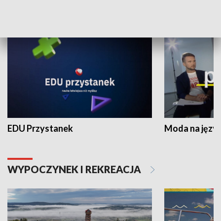
NAUKA I EDUKACJA
EDU Przystanek
Moda na język
WYPOCZYNEK I REKREACJA