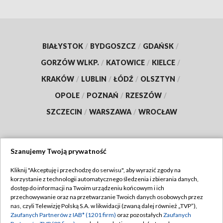
BIAŁYSTOK
/
BYDGOSZCZ
/
GDAŃSK
/
GORZÓW WLKP.
/
KATOWICE
/
KIELCE
/
KRAKÓW
/
LUBLIN
/
ŁÓDŹ
/
OLSZTYN
/
OPOLE
/
POZNAŃ
/
RZESZÓW
/
SZCZECIN
/
WARSZAWA
/
WROCŁAW
Szanujemy Twoją prywatność
Dołącz do nas:
Kliknij "Akceptuję i przechodzę do serwisu", aby wyrazić zgody na
korzystanie z technologii automatycznego śledzenia i zbierania danych,
TVP
dostęp do informacji na Twoim urządzeniu końcowym i ich
Abonament TVP
przechowywanie oraz na przetwarzanie Twoich danych osobowych przez
Regulamin TVP
nas, czyli Telewizję Polską S.A. w likwidacji (zwaną dalej również „TVP”),
Emisja w TVP
Polityka prywatności
Zaufanych Partnerów z IAB* (1201 firm)
oraz pozostałych
Zaufanych