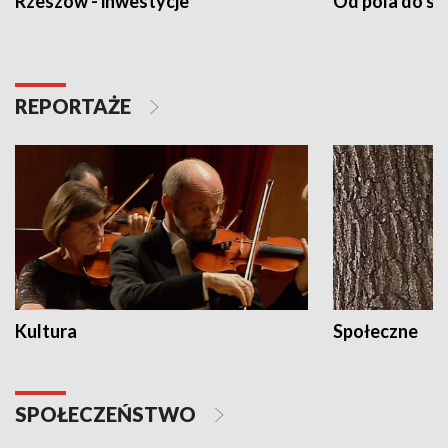
Rzeszów - inwestycje
Od pola do st
REPORTAŻE
Kultura
Społeczne
SPOŁECZEŃSTWO