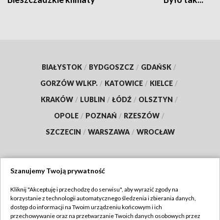
BIAŁYSTOK
/
BYDGOSZCZ
/
GDAŃSK
/
GORZÓW WLKP.
/
KATOWICE
/
KIELCE
/
KRAKÓW
/
LUBLIN
/
ŁÓDŹ
/
OLSZTYN
/
OPOLE
/
POZNAŃ
/
RZESZÓW
/
SZCZECIN
/
WARSZAWA
/
WROCŁAW
Szanujemy Twoją prywatność
Dołącz do nas:
Kliknij "Akceptuję i przechodzę do serwisu", aby wyrazić zgody na
korzystanie z technologii automatycznego śledzenia i zbierania danych,
TVP
dostęp do informacji na Twoim urządzeniu końcowym i ich
Abonament TVP
przechowywanie oraz na przetwarzanie Twoich danych osobowych przez
Regulamin TVP