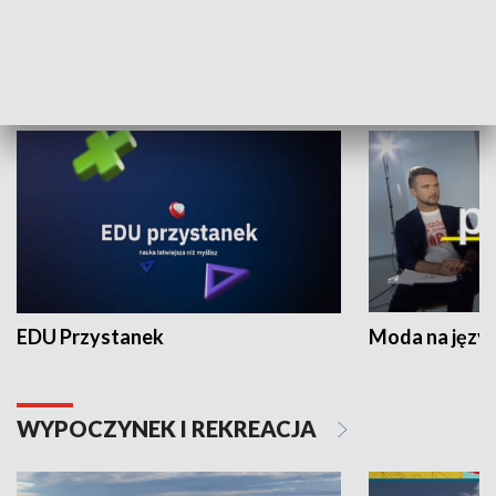
NAUKA I EDUKACJA
EDU Przystanek
Moda na język
WYPOCZYNEK I REKREACJA