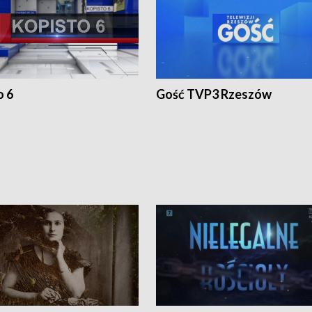
o 6
Gość TVP3 Rzeszów