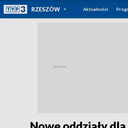
POWRÓT DO
RZESZÓW
Aktualności
Prog
TVP REGIONY
Nowe oddziały dla