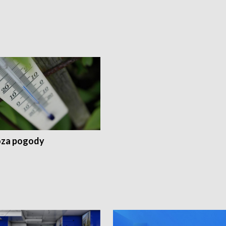
za pogody