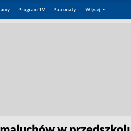
ramy
Program TV
Patronaty
Więcej
 maluchów w przedszkolu