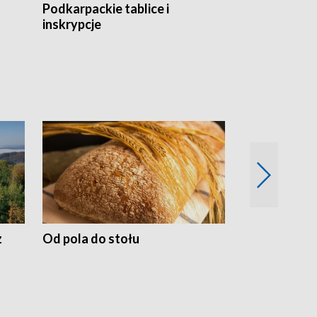
Podkarpackie tablice i
Szlakiem arc
inskrypcje
drewnianej
z
Od pola do stołu
50 lat ochro
przyrodnicz
Zachodnich