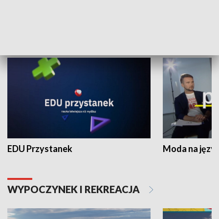
NAUKA I EDUKACJA
EDU Przystanek
Moda na język
WYPOCZYNEK I REKREACJA