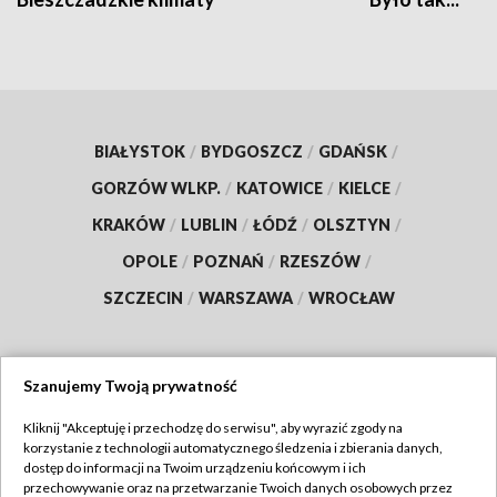
BIAŁYSTOK
/
BYDGOSZCZ
/
GDAŃSK
/
GORZÓW WLKP.
/
KATOWICE
/
KIELCE
/
KRAKÓW
/
LUBLIN
/
ŁÓDŹ
/
OLSZTYN
/
OPOLE
/
POZNAŃ
/
RZESZÓW
/
SZCZECIN
/
WARSZAWA
/
WROCŁAW
Szanujemy Twoją prywatność
Dołącz do nas:
Kliknij "Akceptuję i przechodzę do serwisu", aby wyrazić zgody na
korzystanie z technologii automatycznego śledzenia i zbierania danych,
TVP
dostęp do informacji na Twoim urządzeniu końcowym i ich
Abonament TVP
przechowywanie oraz na przetwarzanie Twoich danych osobowych przez
Regulamin TVP