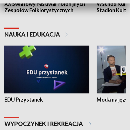
XX Światowy Festiwal Polonijnych
Wschód Kultur
Zespołów Folklorystycznych
Stadion Kultu
NAUKA I EDUKACJA
EDU Przystanek
Moda na język
WYPOCZYNEK I REKREACJA