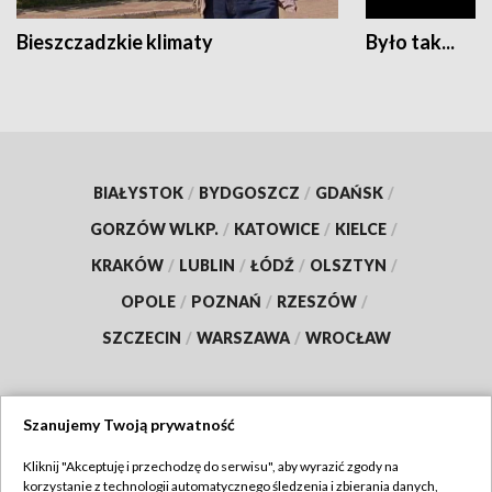
Bieszczadzkie klimaty
Było tak...
BIAŁYSTOK
/
BYDGOSZCZ
/
GDAŃSK
/
GORZÓW WLKP.
/
KATOWICE
/
KIELCE
/
KRAKÓW
/
LUBLIN
/
ŁÓDŹ
/
OLSZTYN
/
OPOLE
/
POZNAŃ
/
RZESZÓW
/
SZCZECIN
/
WARSZAWA
/
WROCŁAW
Szanujemy Twoją prywatność
Dołącz do nas:
Kliknij "Akceptuję i przechodzę do serwisu", aby wyrazić zgody na
korzystanie z technologii automatycznego śledzenia i zbierania danych,
TVP